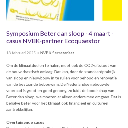
v
Dag van de
i
Bouwkostendeskundige 2024
g
Dag van de
a
Bouwkostendeskundige - 2
t
Symposium Beter dan sloop - 4 maart -
november 2023
i
casus NVBK-partner Ecoquaestor
Vernieuwde boek
o
Bouwkostenmanagement
n
13 februari 2025
NVBK Secretariaat
J
Publicatiereeks
levensduurkosten
u
Om de klimaatdoelen te halen, moet ook de CO2-uitstoot van
m
Nieuwsbrieven
de bouw drastisch omlaag. Dat kan, door de standaardpraktijk
p
Nieuwsarchief
van sloop en nieuwbouw in te ruilen voor behoud en renovatie
t
van de bestaande bebouwing. De Nederlandse gebouwde
Opleiding & Carrière
o
Artikelen
voorraad is groot en goed genoeg, zo luidt de boodschap van
m
Verenigingsdocumenten
Beter dan sloop, we moeten er alleen anders mee omgaan. Dat is
Partners
a
behalve beter voor het klimaat ook financieel en cultureel
Columns Bernd Karstenberg
i
Actualiteit
aantrekkelijker.
n
c
Overtuigende casus
o