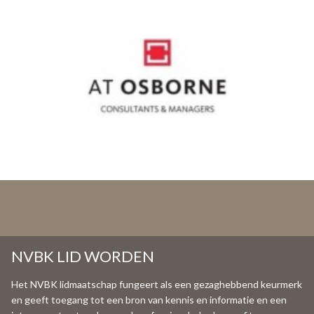
NVBK LID WORDEN
Het NVBK lidmaatschap fungeert als een gezaghebbend keurmerk
en geeft toegang tot een bron van kennis en informatie en een