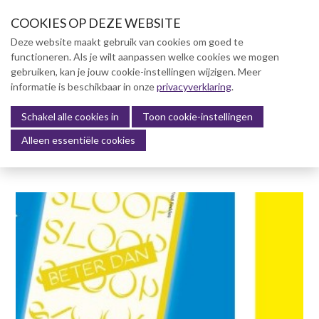
S
COOKIES OP DEZE WEBSITE
l
a
Deze website maakt gebruik van cookies om goed te
l
functioneren. Als je wilt aanpassen welke cookies we mogen
Over NVBK
i
gebruiken, kan je jouw cookie-instellingen wijzigen. Meer
n
informatie is beschikbaar in onze
NVBK Leden
privacyverklaring
.
k
s
Schakel alle cookies in
Lidmaatschap
Toon cookie-instellingen
Menu
o
Alleen essentiële cookies
Kennisbank
v
e
Kennisbank
r
Dag van de Bouwkosten 2025
J
Magazine
u
Kostenmanagement Bouw &
m
Infra (KM)
p
ABK-model 2023
t
o
Boek Levensduurkosten –
n
Slim investeren, lang
profiteren
a