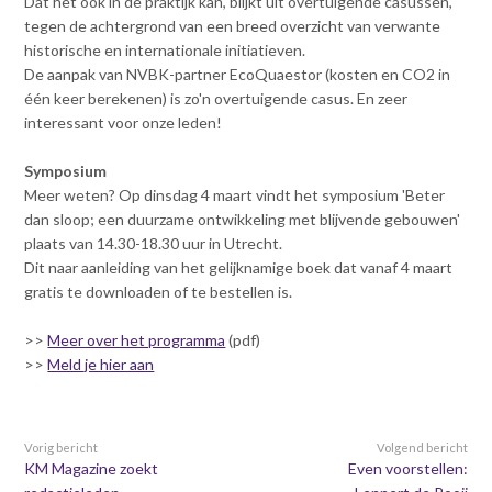
Dat het ook in de praktijk kan, blijkt uit overtuigende casussen,
Contact
n
tegen de achtergrond van een breed overzicht van verwante
t
historische en internationale initiatieven.
e
Inloggen mijn NVBK
De aanpak van NVBK-partner EcoQuaestor (kosten en CO2 in
n
één keer berekenen) is zo'n overtuigende casus. En zeer
t
interessant voor onze leden!
Contact
Symposium
Meer weten? Op dinsdag 4 maart vindt het symposium 'Beter
dan sloop; een duurzame ontwikkeling met blijvende gebouwen'
Zoek
plaats van 14.30-18.30 uur in Utrecht.
Dit naar aanleiding van het gelijknamige boek dat vanaf 4 maart
gratis te downloaden of te bestellen is.
Inloggen
>>
Meer over het programma
(pdf)
>>
Meld je hier aan
Vorig bericht
Volgend bericht
KM Magazine zoekt
Even voorstellen: