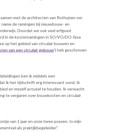
w samen met de architecten van Rothuizen om
et name de ramingen bij nieuwbouw- en
nderwijs. Doordat we ook veel erfgoed
eerd in de kostenramingen in SO/VO/DO-fase
sse op het gebied van circulair bouwen en
ten van een circulair gebouw
’) heb geschreven
pleidingen ben ik middels een
 ik het tijdschrift erg interessant vond. Ik
ebied en mezelf actueel te houden. Ik verwacht
ing te vergaren over bouwkosten en circulair
ntje van 1 jaar en onze twee poezen. In mijn
 momenteel als praktijkbegeleider."