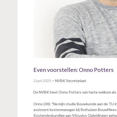
v
i
g
a
t
i
o
n
J
u
m
p
Even voorstellen: Onno Potters
t
o
2 juni 2025
NVBK Secretariaat
m
a
De NVBK heet Onno Potters van harte welkom als nie
i
n
Onno (34): "Na mijn studie Bouwkunde aan de TU in
c
assistent kostenmanager bij Rothuizen BouwMeester
o
Kostendeskundige aan Vitruvius Opleidingen gehaa