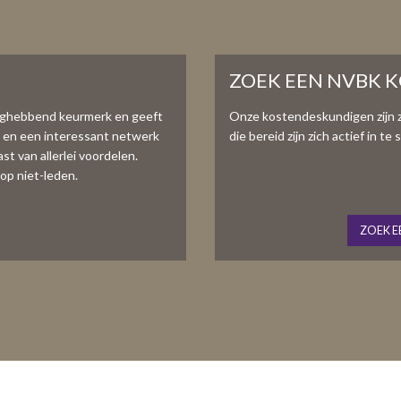
ZOEK EEN NVBK 
aghebbend keurmerk en geeft
Onze kostendeskundigen zijn 
e en een interessant netwerk
die bereid zijn zich actief in 
t van allerlei voordelen.
op niet-leden.
ZOEK E