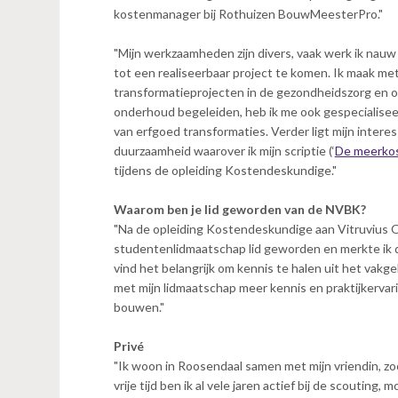
n
kostenmanager bij Rothuizen BouwMeesterPro."
t
e
"Mijn werkzaamheden zijn divers, vaak werk ik nau
n
tot een realiseerbaar project te komen. Ik maak m
t
transformatieprojecten in de gezondheidszorg en o
onderhoud begeleiden, heb ik me ook gespecialis
van erfgoed transformaties. Verder ligt mijn intere
duurzaamheid waarover ik mijn scriptie (‘
De meerkos
tijdens de opleiding Kostendeskundige."
Waarom ben je lid geworden van de NVBK?
"Na de opleiding Kostendeskundige aan Vitruvius O
studentenlidmaatschap lid geworden en merkte ik dat
vind het belangrijk om kennis te halen uit het vakg
met mijn lidmaatschap meer kennis en praktijkervar
bouwen."
Privé
"Ik woon in Roosendaal samen met mijn vriendin, zoo
vrije tijd ben ik al vele jaren actief bij de scouting,