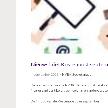
v
i
g
a
t
i
o
n
J
u
m
p
Nieuwsbrief Kostenpost septembe
t
o
4 september 2025
NVBK Secretariaat
m
a
De nieuwsbrief van de NVBK - Kostenpost - is 4 se
i
interessante artikelen, een column en andere wet
n
c
De inhoud van de Kostenpost van september:
o