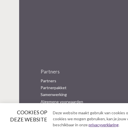
Partners
Partners
Partnerpakket
Samenwerking
Algemene voorwaarden
COOKIES OP
Deze website maakt gebruik van cookies o
B
DEZE WEBSITE
cookies we mogen gebruiken, kan je jouw co
e
beschikbaar in onze
privacyverklaring
.
z