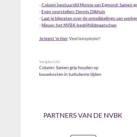
n
-
Column bestuurslid Monne van Egmond: Samen gri
t
-
Even voorstellen: Dennis Dijkhuis
e
-
Laat je bijpraten over de ontwikkelingn van werk
n
-
Nieuw: het NVBK-bedrijfslidmaatschap
t
Je leest 'm hier
. Veel leesplezier!
Vorig bericht
Column: Samen grip houden op
bouwkosten in turbulente tijden
PARTNERS VAN DE NVBK