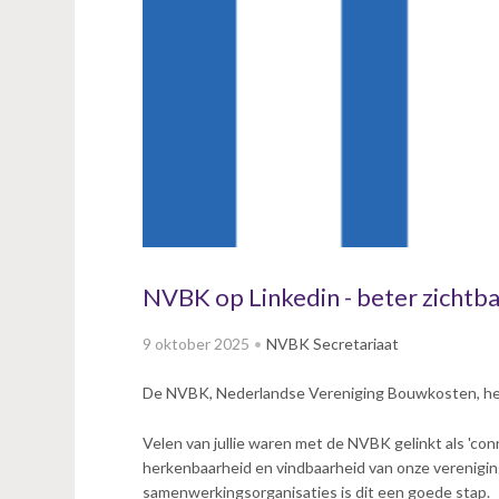
v
i
g
a
t
i
o
n
J
u
m
p
NVBK op Linkedin - beter zichtba
t
o
9 oktober 2025
NVBK Secretariaat
m
a
De NVBK, Nederlandse Vereniging Bouwkosten, hee
i
n
Velen van jullie waren met de NVBK gelinkt als 'conn
c
herkenbaarheid en vindbaarheid van onze verenigi
o
samenwerkingsorganisaties is dit een goede stap.