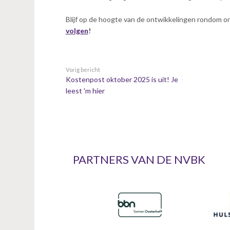
n
t
Blijf op de hoogte van de ontwikkelingen rondom o
e
volgen
!
n
t
Vorig bericht
Kostenpost oktober 2025 is uit! Je
leest 'm hier
PARTNERS VAN DE NVBK