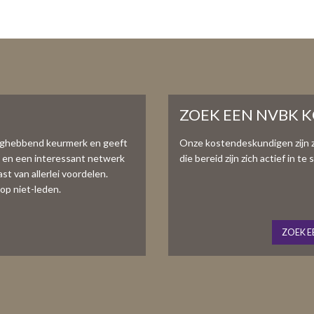
ZOEK EEN NVBK 
aghebbend keurmerk en geeft
Onze kostendeskundigen zijn 
e en een interessant netwerk
die bereid zijn zich actief in 
t van allerlei voordelen.
op niet-leden.
ZOEK E