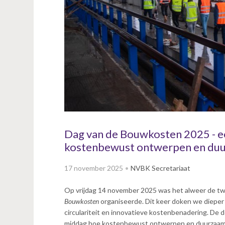
v
i
g
a
t
i
o
n
J
u
m
p
Dag van de Bouwkosten 2025 - e
t
kostenbewust ontwerpen en du
o
m
17 november 2025
NVBK Secretariaat
a
i
Op vrijdag 14 november 2025 was het alweer de t
n
Bouwkosten
organiseerde. Dit keer doken we dieper 
c
circulariteit en innovatieve kostenbenadering. De
o
middag hoe kostenbewust ontwerpen en duurzaam b