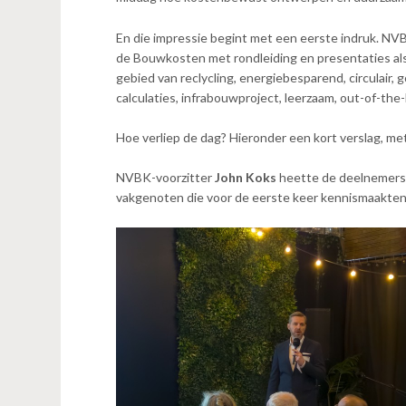
n
t
En die impressie begint met een eerste indruk. NV
e
de Bouwkosten met rondleiding en presentaties al
n
gebied van reclycling, energiebesparend, circulair
t
calculaties, infrabouwproject, leerzaam, out-of-the-
Hoe verliep de dag? Hieronder een kort verslag, met 
NVBK-voorzitter
John Koks
heette de deelnemers 
vakgenoten die voor de eerste keer kennismaakten