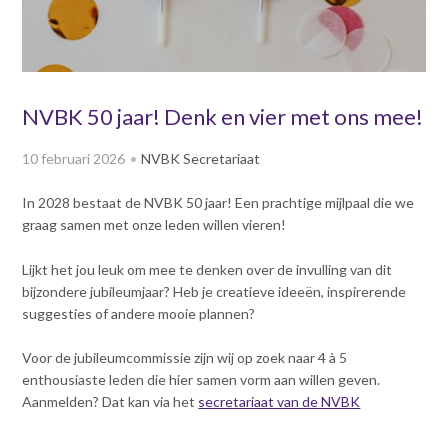
v
Dag van de
i
Bouwkostendeskundige 2024
g
Dag van de
a
Bouwkostendeskundige - 2
t
NVBK 50 jaar! Denk en vier met ons mee!
november 2023
i
Vernieuwde boek
o
10 februari 2026
NVBK Secretariaat
Bouwkostenmanagement
n
J
Publicatiereeks
In 2028 bestaat de NVBK 50 jaar! Een prachtige mijlpaal die we
levensduurkosten
u
graag samen met onze leden willen vieren!
m
Nieuwsbrieven
p
Lijkt het jou leuk om mee te denken over de invulling van dit
Nieuwsarchief
t
bijzondere jubileumjaar? Heb je creatieve ideeën, inspirerende
Opleiding & Carrière
o
Artikelen
suggesties of andere mooie plannen?
m
Verenigingsdocumenten
Partners
a
Voor de jubileumcommissie zijn wij op zoek naar 4 à 5
Columns Bernd Karstenberg
i
enthousiaste leden die hier samen vorm aan willen geven.
Actualiteit
n
Aanmelden? Dat kan via het
secretariaat van de NVBK
c
o