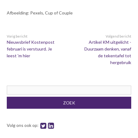
Contact
n
t
Afbeelding: Pexels, Cup of Couple
e
Inloggen mijn NVBK
n
t
Vorig bericht
Volgend bericht
Contact
Nieuwsbrief Kostenpost
Artikel KM uitgelicht -
februari is verstuurd. Je
Duurzaam denken, vanaf
leest 'm hier
de tekentafel tot
hergebruik
Zoek
Inloggen
Zoekveld
ZOEK
Volg ons ook op: