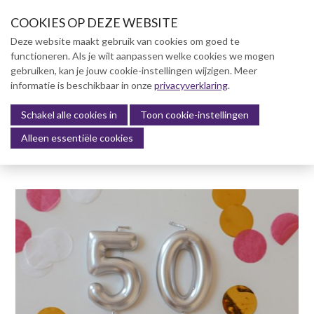
S
COOKIES OP DEZE WEBSITE
l
a
Deze website maakt gebruik van cookies om goed te
l
functioneren. Als je wilt aanpassen welke cookies we mogen
Over NVBK
i
gebruiken, kan je jouw cookie-instellingen wijzigen. Meer
n
informatie is beschikbaar in onze
NVBK Leden
privacyverklaring
.
k
s
Schakel alle cookies in
Lidmaatschap
Toon cookie-instellingen
Menu
o
Alleen essentiële cookies
Kennisbank
v
e
Kennisbank
r
Dag van de Bouwkosten 2025
J
Magazine
u
Kostenmanagement Bouw &
m
Infra (KM)
p
ABK-model 2023
t
o
Boek Levensduurkosten –
n
Slim investeren, lang
profiteren
a