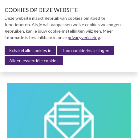
S
COOKIES OP DEZE WEBSITE
l
a
Deze website maakt gebruik van cookies om goed te
l
functioneren. Als je wilt aanpassen welke cookies we mogen
Over NVBK
i
gebruiken, kan je jouw cookie-instellingen wijzigen. Meer
n
informatie is beschikbaar in onze
NVBK Leden
privacyverklaring
.
k
s
Schakel alle cookies in
Lidmaatschap
Toon cookie-instellingen
Menu
o
Alleen essentiële cookies
Kennisbank
v
e
Kennisbank
r
Dag van de Bouwkosten 2025
J
Magazine
u
Kostenmanagement Bouw &
m
Infra (KM)
p
ABK-model 2023
t
o
Boek Levensduurkosten –
n
Slim investeren, lang
profiteren
a