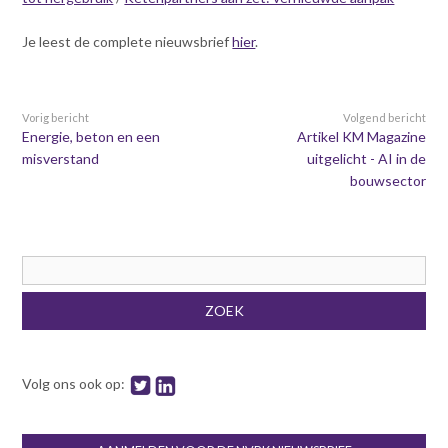
Contact
n
t
Je leest de complete nieuwsbrief
hier
.
e
Inloggen mijn NVBK
n
t
Vorig bericht
Volgend bericht
Contact
Energie, beton en een
Artikel KM Magazine
misverstand
uitgelicht - AI in de
bouwsector
Zoek
Zoekveld
Inloggen
ZOEK
Volg ons ook op: