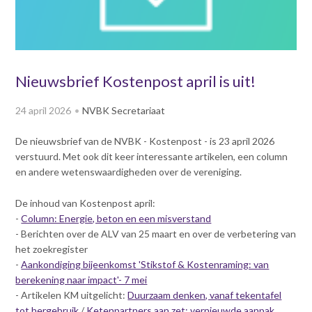
v
Dag van de
i
Bouwkostendeskundige 2024
g
Dag van de
a
Bouwkostendeskundige - 2
t
Nieuwsbrief Kostenpost april is uit!
november 2023
i
Vernieuwde boek
o
24 april 2026
NVBK Secretariaat
Bouwkostenmanagement
n
J
Publicatiereeks
De nieuwsbrief van de NVBK - Kostenpost - is 23 april 2026
levensduurkosten
u
verstuurd. Met ook dit keer interessante artikelen, een column
m
Nieuwsbrieven
en andere wetenswaardigheden over de vereniging.
p
Nieuwsarchief
t
De inhoud van Kostenpost april:
Opleiding & Carrière
o
Artikelen
-
Column: Energie, beton en een misverstand
m
Verenigingsdocumenten
- Berichten over de ALV van 25 maart en over de verbetering van
Partners
a
het zoekregister
Columns Bernd Karstenberg
i
-
Aankondiging bijeenkomst 'Stikstof & Kostenraming: van
Actualiteit
n
berekening naar impact'- 7 mei
c
- Artikelen KM uitgelicht:
Duurzaam denken, vanaf tekentafel
o
tot hergebruik
/
Ketenpartners aan zet: vernieuwde aanpak