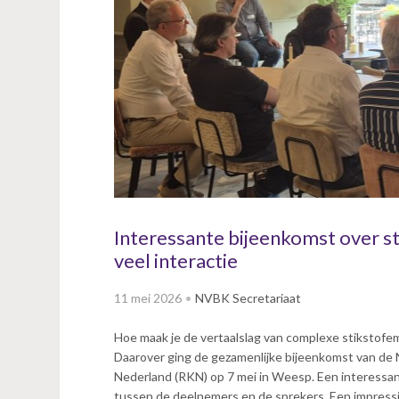
v
i
g
a
t
i
o
n
J
u
m
p
Interessante bijeenkomst over s
t
veel interactie
o
m
11 mei 2026
NVBK Secretariaat
a
i
Hoe maak je de vertaalslag van complexe stikstofe
n
Daarover ging de gezamenlijke bijeenkomst van d
c
Nederland (RKN) op 7 mei in Weesp. Een interessan
o
tussen de deelnemers en de sprekers. Een impressi