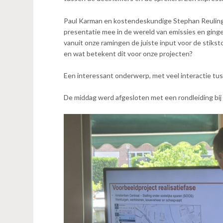
n
t
Paul Karman en kostendeskundige Stephan Reuling
e
presentatie mee in de wereld van emissies en ginge
n
vanuit onze ramingen de juiste input voor de stikst
t
en wat betekent dit voor onze projecten?
Een interessant onderwerp, met veel interactie tu
De middag werd afgesloten met een rondleiding bij