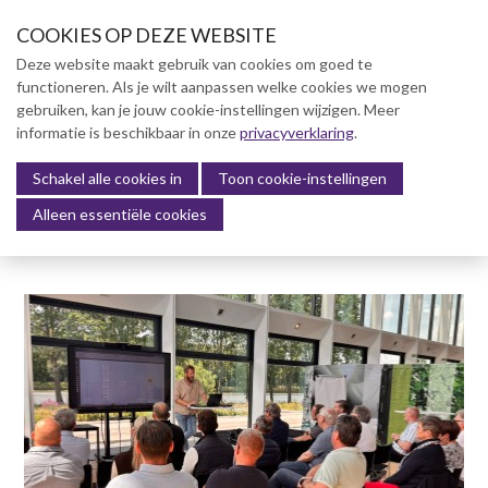
S
COOKIES OP DEZE WEBSITE
l
a
Deze website maakt gebruik van cookies om goed te
l
functioneren. Als je wilt aanpassen welke cookies we mogen
Over NVBK
i
gebruiken, kan je jouw cookie-instellingen wijzigen. Meer
n
informatie is beschikbaar in onze
NVBK Leden
privacyverklaring
.
k
s
Schakel alle cookies in
Lidmaatschap
Toon cookie-instellingen
Menu
o
Alleen essentiële cookies
Kennisbank
v
e
Kennisbank
r
Dag van de Bouwkosten 2025
J
Magazine
u
Kostenmanagement Bouw &
m
Infra (KM)
p
ABK-model 2023
t
o
Boek Levensduurkosten –
n
Slim investeren, lang
profiteren
a