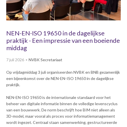
v
Dag van de
i
Bouwkostendeskundige 2024
g
Dag van de
a
Bouwkostendeskundige - 2
t
NEN-EN-ISO 19650 in de dagelijkse
november 2023
i
praktijk - Een impressie van een boeiende
Vernieuwde boek
o
Bouwkostenmanagement
middag
n
J
Publicatiereeks
7 juli 2026
NVBK Secretariaat
levensduurkosten
u
m
Nieuwsbrieven
Op vrijdagmiddag 3 juli organiseerden NVBK en BNB gezamenlijk
p
Nieuwsarchief
een bijeenkomst over de NEN-EN-ISO 19650 in de dagelijkse
t
Opleiding & Carrière
praktijk.
o
Artikelen
m
Verenigingsdocumenten
Partners
NEN-EN-ISO 19650 is de internationale standaard voor het
a
Columns Bernd Karstenberg
beheer van digitale informatie binnen de volledige levenscyclus
i
Actualiteit
van een bouwwerk. De norm beschrijft hoe BIM niet alleen als
n
3D-model, maar vooral als proces voor informatiemanagement
c
wordt ingezet. Centraal staan samenwerking, gestructureerde
o