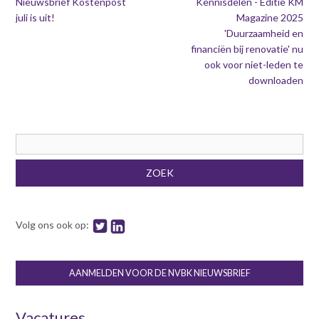
Nieuwsbrief Kostenpost
Kennisdelen - Editie KM
juli is uit!
Magazine 2025
'Duurzaamheid en
financiën bij renovatie' nu
ook voor niet-leden te
downloaden
Zoekveld
ZOEK
Volg ons ook op:
AANMELDEN VOOR DE NVBK NIEUWSBRIEF
Vacatures