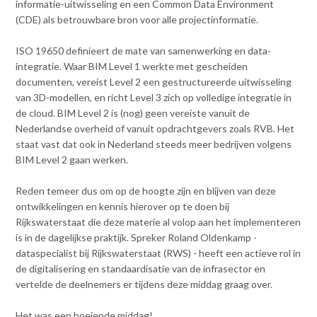
Contact
informatie-uitwisseling en een Common Data Environment
n
(CDE) als betrouwbare bron voor alle projectinformatie.
t
e
Inloggen mijn NVBK
ISO 19650 definieert de mate van samenwerking en data-
n
integratie. Waar BIM Level 1 werkte met gescheiden
t
documenten, vereist Level 2 een gestructureerde uitwisseling
Contact
van 3D-modellen, en richt Level 3 zich op volledige integratie in
de cloud. BIM Level 2 is (nog) geen vereiste vanuit de
Nederlandse overheid of vanuit opdrachtgevers zoals RVB. Het
staat vast dat ook in Nederland steeds meer bedrijven volgens
Zoek
BIM Level 2 gaan werken.
Reden temeer dus om op de hoogte zijn en blijven van deze
ontwikkelingen en kennis hierover op te doen bij
Inloggen
Rijkswaterstaat die deze materie al volop aan het implementeren
is in de dagelijkse praktijk. Spreker Roland Oldenkamp -
dataspecialist bij Rijkswaterstaat (RWS) - heeft een actieve rol in
de digitalisering en standaardisatie van de infrasector en
vertelde de deelnemers er tijdens deze middag graag over.
Het was een boeiende middag!