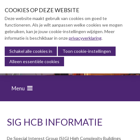
S
COOKIES OP DEZE WEBSITE
l
a
Deze website maakt gebruik van cookies om goed te
l
functioneren. Als je wilt aanpassen welke cookies we mogen
Over NVBK
i
gebruiken, kan je jouw cookie-instellingen wijzigen. Meer
n
informatie is beschikbaar in onze
NVBK Leden
privacyverklaring
.
k
NVBK leden
s
Schakel alle cookies in
Toon cookie-instellingen
FINANCIËLE BEHEERSING VAN
o
Zoek een kostendeskundige
Alleen essentiële cookies
BOUWPROJECTEN
v
Zoek een bureau
e
Agenda
r
Agenda Archief
Menu
J
Specialist Interest Groups
u
(SIG)
m
p
t
SIG HCB INFORMATIE
Lidmaatschap
o
n
Kennisbank
a
De Special Interest Group (SIG) High Complexity Buildings