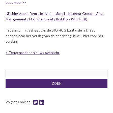
n
Lees meer>>
t
Inloggen
e
Klik hier voor informatie over de Special Interest Group – Cost
n
Management / High Complexity Buildings (SIG HCB)
t
In de informatiesheet van de SIG HCG kunt u de link niet
openen naar het verslag van de oprichting, klikt u hier voor het
verslag.
> Terug naar het nieuws overzicht
Zoekveld
ZOEK
Volg ons ook op: