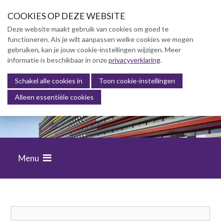
S
COOKIES OP DEZE WEBSITE
l
a
Deze website maakt gebruik van cookies om goed te
l
functioneren. Als je wilt aanpassen welke cookies we mogen
Over NVBK
i
gebruiken, kan je jouw cookie-instellingen wijzigen. Meer
n
informatie is beschikbaar in onze
NVBK Leden
privacyverklaring
.
k
s
Schakel alle cookies in
Lidmaatschap
Toon cookie-instellingen
o
Alleen essentiële cookies
Kennisbank
v
e
Opleiding & Carrière
r
Opleiding & Carrière
J
u
Opleidingenoverzicht
Menu
m
Beroepscompetentie
p
profielen
t
Vacatures
o
n
a