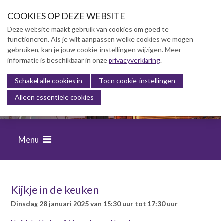
S
COOKIES OP DEZE WEBSITE
l
a
Deze website maakt gebruik van cookies om goed te
l
functioneren. Als je wilt aanpassen welke cookies we mogen
Over NVBK
i
gebruiken, kan je jouw cookie-instellingen wijzigen. Meer
n
informatie is beschikbaar in onze
NVBK Leden
privacyverklaring
.
k
s
Schakel alle cookies in
Lidmaatschap
Toon cookie-instellingen
FINANCIËLE BEHEERSING VAN
o
Alleen essentiële cookies
BOUWPROJECTEN
Kennisbank
v
e
Opleiding & Carrière
r
Menu
J
Partners
u
m
Actualiteit
p
t
Kijkje in de keuken
o
Contact
dinsdag 28 januari 2025 van 15:30 uur tot 17:30 uur
n
a