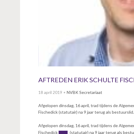
v
i
g
a
t
i
o
n
J
u
m
p
AFTREDEN ERIK SCHULTE FIS
t
o
18 april 2019
NVBK Secretariaat
m
a
Afgelopen dinsdag, 16 april, trad tijdens de Alge
i
Fischedick (statutair) na 9 jaar terug als bestuursli
n
c
Afgelopen dinsdag, 16 april, trad tijdens de Alge
o
Fischedick
(statutair) na 9 jaar terug als best