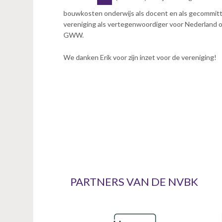
n
bouwkosten onderwijs als docent en als gecommittee
t
vereniging als vertegenwoordiger voor Nederland 
e
GWW.
n
t
We danken Erik voor zijn inzet voor de vereniging!
PARTNERS VAN DE NVBK