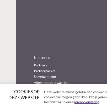
Partners
Partners
Partnerpakket
Samenwerking
Algemene voorwaarden
COOKIES OP
Deze website maakt gebruik van cookies o
B
DEZE WEBSITE
cookies we mogen gebruiken, kan je jouw co
e
beschikbaar in onze
privacyverklaring
.
z