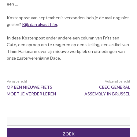
een …
v
Dag van de
i
Bouwkostendeskundige 2024
Kostenpost van september is verzonden, heb je de mail nog niet
g
Dag van de
gezien?
Kijk dan alvast hier
.
a
Bouwkostendeskundige - 2
t
november 2023
In deze Kostenpost onder andere een column van Frits ten
i
Vernieuwde boek
Cate, een oproep om te reageren op een stelling, een artikel van
o
Bouwkostenmanagement
Timm Hartmann over zijn nieuwe werkplek en uitnodingen van
n
onze zustervereniging Dace.
J
Publicatiereeks
levensduurkosten
u
m
Nieuwsbrieven
p
Vorig bericht
Volgend bericht
Nieuwsarchief
t
OP EEN NIEUWE FIETS
CEEC GENERAL
Opleiding & Carrière
o
Artikelen
MOET JE VERDER LEREN
ASSEMBLY IN BRUSSEL
m
Verenigingsdocumenten
Partners
a
Columns Bernd Karstenberg
i
Actualiteit
n
c
Zoekveld
o
ZOEK