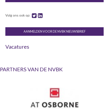
Contact
n
t
e
Inloggen mijn NVBK
Volg ons ook op:
n
t
Contact
AANMELDEN VOOR DE NVBK NIEUWSBRIEF
Vacatures
Zoek
PARTNERS VAN DE NVBK
Inloggen