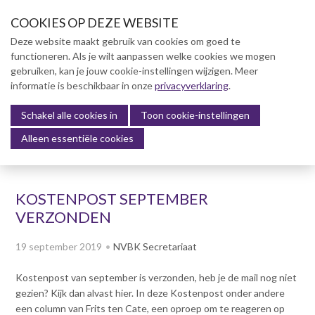
S
COOKIES OP DEZE WEBSITE
l
a
Deze website maakt gebruik van cookies om goed te
l
functioneren. Als je wilt aanpassen welke cookies we mogen
Over NVBK
i
gebruiken, kan je jouw cookie-instellingen wijzigen. Meer
n
informatie is beschikbaar in onze
NVBK Leden
privacyverklaring
.
k
s
Schakel alle cookies in
Lidmaatschap
Toon cookie-instellingen
Menu
o
Alleen essentiële cookies
Kennisbank
v
e
Kennisbank
r
Dag van de Bouwkosten 2025
KOSTENPOST SEPTEMBER
J
Magazine
VERZONDEN
u
Kostenmanagement Bouw &
m
Infra (KM)
19 september 2019
NVBK Secretariaat
p
ABK-model 2023
t
Kostenpost van september is verzonden, heb je de mail nog niet
o
Boek Levensduurkosten –
gezien? Kijk dan alvast hier. In deze Kostenpost onder andere
n
Slim investeren, lang
een column van Frits ten Cate, een oproep om te reageren op
profiteren
a