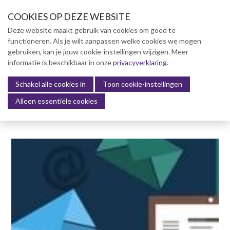
S
COOKIES OP DEZE WEBSITE
l
a
Deze website maakt gebruik van cookies om goed te
l
functioneren. Als je wilt aanpassen welke cookies we mogen
Over NVBK
i
gebruiken, kan je jouw cookie-instellingen wijzigen. Meer
n
informatie is beschikbaar in onze
NVBK Leden
privacyverklaring
.
k
s
Schakel alle cookies in
Lidmaatschap
Toon cookie-instellingen
Menu
o
Alleen essentiële cookies
Kennisbank
v
e
Kennisbank
r
Dag van de Bouwkosten 2025
J
Magazine
u
Kostenmanagement Bouw &
m
Infra (KM)
p
ABK-model 2023
t
o
Boek Levensduurkosten –
n
Slim investeren, lang
profiteren
a