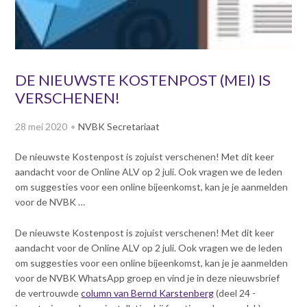
v
Dag van de
i
Bouwkostendeskundige 2024
g
Dag van de
a
Bouwkostendeskundige - 2
t
DE NIEUWSTE KOSTENPOST (MEI) IS
november 2023
i
VERSCHENEN!
Vernieuwde boek
o
Bouwkostenmanagement
n
28 mei 2020
NVBK Secretariaat
J
Publicatiereeks
levensduurkosten
u
De nieuwste Kostenpost is zojuist verschenen! Met dit keer
m
Nieuwsbrieven
aandacht voor de Online ALV op 2 juli. Ook vragen we de leden
p
Nieuwsarchief
om suggesties voor een online bijeenkomst, kan je je aanmelden
t
voor de NVBK …
Opleiding & Carrière
o
Artikelen
m
Verenigingsdocumenten
De nieuwste Kostenpost is zojuist verschenen! Met dit keer
Partners
a
aandacht voor de Online ALV op 2 juli. Ook vragen we de leden
Columns Bernd Karstenberg
i
Actualiteit
om suggesties voor een online bijeenkomst, kan je je aanmelden
n
voor de NVBK WhatsApp groep en vind je in deze nieuwsbrief
c
de vertrouwde
column van Bernd Karstenberg
(deel 24 -
o