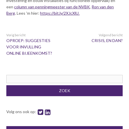
investering en bouw installaties bij functioneel oppervlak) en
Contact
n
een
column van penningmeester van de NVBK
,
Ron van den
t
Berg
. Lees 'm hier:
https://bit.ly/2XJcXlU.
e
Inloggen mijn NVBK
n
t
Vorig bericht
Volgend bericht
Contact
OPROEP: SUGGESTIES
CRISIS, EN DAN?
VOOR INVULLING
ONLINE BIJEENKOMST?
Zoek
Zoekveld
Inloggen
ZOEK
Volg ons ook op: