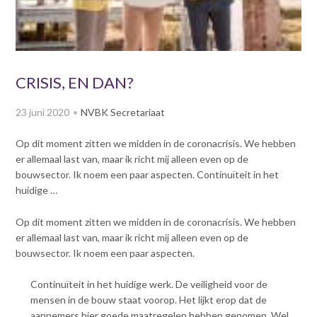
v
Dag van de
i
Bouwkostendeskundige 2024
g
Dag van de
a
Bouwkostendeskundige - 2
t
CRISIS, EN DAN?
november 2023
i
Vernieuwde boek
o
23 juni 2020
NVBK Secretariaat
Bouwkostenmanagement
n
J
Publicatiereeks
Op dit moment zitten we midden in de coronacrisis. We hebben
levensduurkosten
u
er allemaal last van, maar ik richt mij alleen even op de
m
Nieuwsbrieven
bouwsector. Ik noem een paar aspecten. Continuïteit in het
p
huidige …
Nieuwsarchief
t
Opleiding & Carrière
o
Artikelen
Op dit moment zitten we midden in de coronacrisis. We hebben
m
Verenigingsdocumenten
er allemaal last van, maar ik richt mij alleen even op de
Partners
a
bouwsector. Ik noem een paar aspecten.
Columns Bernd Karstenberg
i
Actualiteit
n
Continuïteit in het huidige werk. De veiligheid voor de
c
mensen in de bouw staat voorop. Het lijkt erop dat de
o
aannemers hier goede maatregelen hebben genomen. Wel