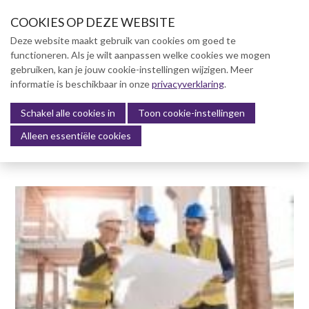
S
COOKIES OP DEZE WEBSITE
l
a
Deze website maakt gebruik van cookies om goed te
l
functioneren. Als je wilt aanpassen welke cookies we mogen
Over NVBK
i
gebruiken, kan je jouw cookie-instellingen wijzigen. Meer
n
informatie is beschikbaar in onze
NVBK Leden
privacyverklaring
.
k
s
Schakel alle cookies in
Lidmaatschap
Toon cookie-instellingen
Menu
o
Alleen essentiële cookies
Kennisbank
v
e
Kennisbank
r
Dag van de Bouwkosten 2025
J
Magazine
u
Kostenmanagement Bouw &
m
Infra (KM)
p
ABK-model 2023
t
o
Boek Levensduurkosten –
n
Slim investeren, lang
profiteren
a