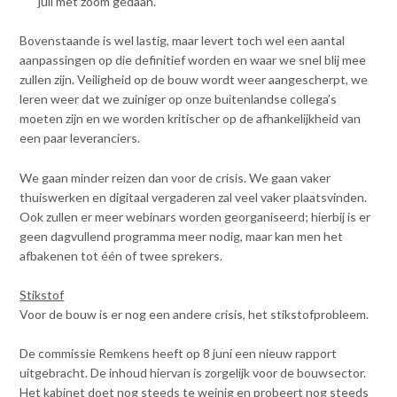
juli met zoom gedaan.
Bovenstaande is wel lastig, maar levert toch wel een aantal
aanpassingen op die definitief worden en waar we snel blij mee
zullen zijn. Veiligheid op de bouw wordt weer aangescherpt, we
leren weer dat we zuiniger op onze buitenlandse collega’s
moeten zijn en we worden kritischer op de afhankelijkheid van
een paar leveranciers.
We gaan minder reizen dan voor de crisis. We gaan vaker
thuiswerken en digitaal vergaderen zal veel vaker plaatsvinden.
Ook zullen er meer webinars worden georganiseerd; hierbij is er
geen dagvullend programma meer nodig, maar kan men het
afbakenen tot één of twee sprekers.
Stikstof
Voor de bouw is er nog een andere crisis, het stikstofprobleem.
De commissie Remkens heeft op 8 juni een nieuw rapport
uitgebracht. De inhoud hiervan is zorgelijk voor de bouwsector.
Het kabinet doet nog steeds te weinig en probeert nog steeds