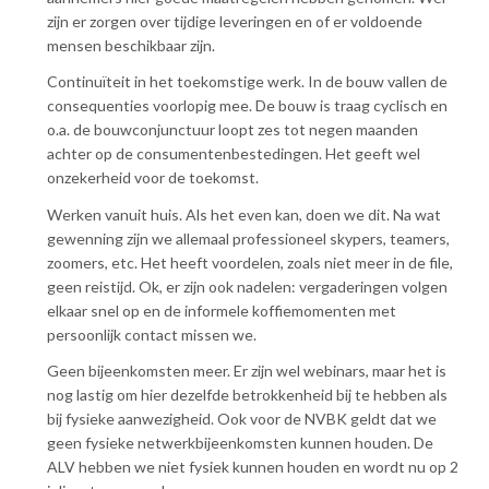
Contact
n
zijn er zorgen over tijdige leveringen en of er voldoende
t
mensen beschikbaar zijn.
e
Inloggen mijn NVBK
n
Continuïteit in het toekomstige werk. In de bouw vallen de
t
consequenties voorlopig mee. De bouw is traag cyclisch en
o.a. de bouwconjunctuur loopt zes tot negen maanden
Contact
achter op de consumentenbestedingen. Het geeft wel
onzekerheid voor de toekomst.
Werken vanuit huis. Als het even kan, doen we dit. Na wat
Zoek
gewenning zijn we allemaal professioneel skypers, teamers,
zoomers, etc. Het heeft voordelen, zoals niet meer in de file,
geen reistijd. Ok, er zijn ook nadelen: vergaderingen volgen
elkaar snel op en de informele koffiemomenten met
Inloggen
persoonlijk contact missen we.
Geen bijeenkomsten meer. Er zijn wel webinars, maar het is
nog lastig om hier dezelfde betrokkenheid bij te hebben als
bij fysieke aanwezigheid. Ook voor de NVBK geldt dat we
geen fysieke netwerkbijeenkomsten kunnen houden. De
ALV hebben we niet fysiek kunnen houden en wordt nu op 2