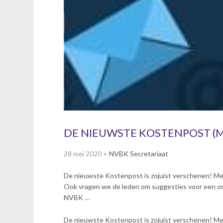
v
i
g
a
t
i
o
n
J
u
m
p
DE NIEUWSTE KOSTENPOST (M
t
o
28 mei 2020
NVBK Secretariaat
m
a
De nieuwste Kostenpost is zojuist verschenen! Met 
i
Ook vragen we de leden om suggesties voor een onl
n
NVBK …
c
o
De nieuwste Kostenpost is zojuist verschenen! Met 