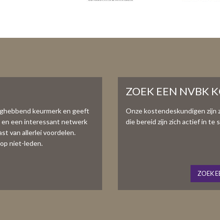
ZOEK EEN NVBK 
aghebbend keurmerk en geeft
Onze kostendeskundigen zijn 
e en een interessant netwerk
die bereid zijn zich actief in 
t van allerlei voordelen.
op niet-leden.
ZOEK E