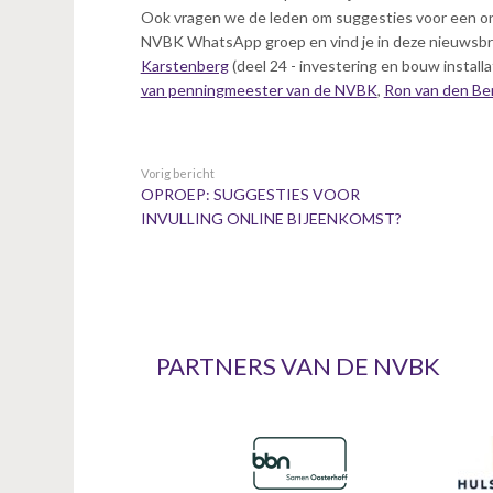
n
Ook vragen we de leden om suggesties voor een onl
t
NVBK WhatsApp groep en vind je in deze nieuwsbr
e
Karstenberg
(deel 24 - investering en bouw installa
n
van penningmeester van de NVBK
,
Ron van den Be
t
Vorig bericht
OPROEP: SUGGESTIES VOOR
INVULLING ONLINE BIJEENKOMST?
PARTNERS VAN DE NVBK