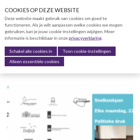
S
COOKIES OP DEZE WEBSITE
l
a
Deze website maakt gebruik van cookies om goed te
l
functioneren. Als je wilt aanpassen welke cookies we mogen
Over NVBK
i
gebruiken, kan je jouw cookie-instellingen wijzigen. Meer
n
informatie is beschikbaar in onze
NVBK Leden
privacyverklaring
.
k
s
Schakel alle cookies in
Lidmaatschap
Toon cookie-instellingen
Menu
o
Alleen essentiële cookies
Kennisbank
v
e
Kennisbank
r
Dag van de Bouwkosten 2025
J
Magazine
u
Kostenmanagement Bouw &
m
Infra (KM)
p
ABK-model 2023
t
o
Boek Levensduurkosten –
n
Slim investeren, lang
profiteren
a