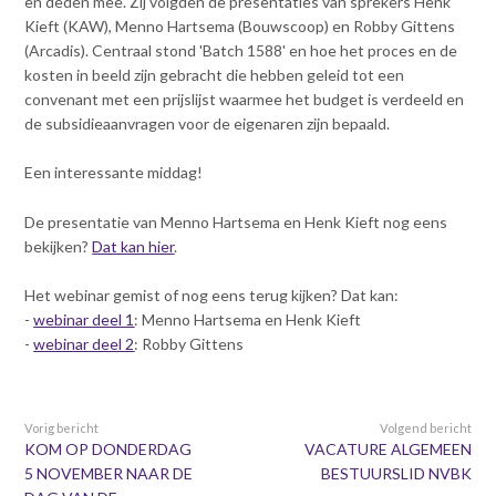
en deden mee. Zij volgden de presentaties van sprekers Henk
Contact
n
Kieft (KAW), Menno Hartsema (Bouwscoop) en Robby Gittens
t
(Arcadis). Centraal stond 'Batch 1588' en hoe het proces en de
e
Inloggen mijn NVBK
kosten in beeld zijn gebracht die hebben geleid tot een
n
convenant met een prijslijst waarmee het budget is verdeeld en
t
de subsidieaanvragen voor de eigenaren zijn bepaald.
Contact
Een interessante middag!
De presentatie van Menno Hartsema en Henk Kieft nog eens
Zoek
bekijken?
Dat kan hier
.
Het webinar gemist of nog eens terug kijken? Dat kan:
-
webinar deel 1
: Menno Hartsema en Henk Kieft
Inloggen
-
webinar deel 2
: Robby Gittens
Vorig bericht
Volgend bericht
KOM OP DONDERDAG
VACATURE ALGEMEEN
5 NOVEMBER NAAR DE
BESTUURSLID NVBK