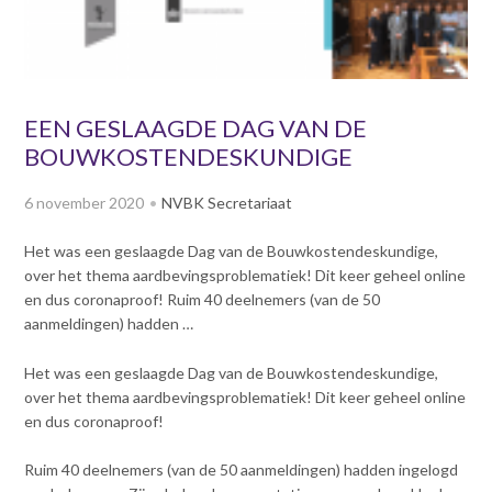
v
Dag van de
i
Bouwkostendeskundige 2024
g
Dag van de
a
Bouwkostendeskundige - 2
t
EEN GESLAAGDE DAG VAN DE
november 2023
i
BOUWKOSTENDESKUNDIGE
Vernieuwde boek
o
Bouwkostenmanagement
n
6 november 2020
NVBK Secretariaat
J
Publicatiereeks
levensduurkosten
u
Het was een geslaagde Dag van de Bouwkostendeskundige,
m
Nieuwsbrieven
over het thema aardbevingsproblematiek! Dit keer geheel online
p
Nieuwsarchief
en dus coronaproof! Ruim 40 deelnemers (van de 50
t
aanmeldingen) hadden …
Opleiding & Carrière
o
Artikelen
m
Verenigingsdocumenten
Het was een geslaagde Dag van de Bouwkostendeskundige,
Partners
a
over het thema aardbevingsproblematiek! Dit keer geheel online
Columns Bernd Karstenberg
i
Actualiteit
en dus coronaproof!
n
c
Ruim 40 deelnemers (van de 50 aanmeldingen) hadden ingelogd
o