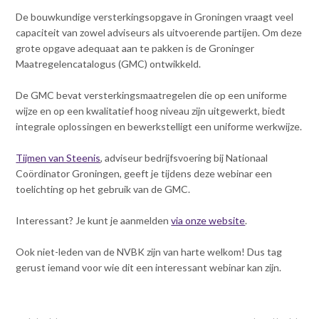
Contact
n
De bouwkundige versterkingsopgave in Groningen vraagt veel
t
capaciteit van zowel adviseurs als uitvoerende partijen. Om deze
e
Inloggen mijn NVBK
grote opgave adequaat aan te pakken is de Groninger
n
Maatregelencatalogus (GMC) ontwikkeld.
t
Contact
De GMC bevat versterkingsmaatregelen die op een uniforme
wijze en op een kwalitatief hoog niveau zijn uitgewerkt, biedt
integrale oplossingen en bewerkstelligt een uniforme werkwijze.
Zoek
Tijmen van Steenis
, adviseur bedrijfsvoering bij Nationaal
Coördinator Groningen, geeft je tijdens deze webinar een
toelichting op het gebruik van de GMC.
Inloggen
Interessant? Je kunt je aanmelden
via onze website
.
Ook niet-leden van de NVBK zijn van harte welkom! Dus tag
gerust iemand voor wie dit een interessant webinar kan zijn.