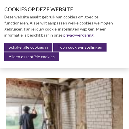
S
COOKIES OP DEZE WEBSITE
l
a
Deze website maakt gebruik van cookies om goed te
l
functioneren. Als je wilt aanpassen welke cookies we mogen
Over NVBK
i
gebruiken, kan je jouw cookie-instellingen wijzigen. Meer
n
informatie is beschikbaar in onze
NVBK Leden
privacyverklaring
.
k
s
Schakel alle cookies in
Lidmaatschap
Toon cookie-instellingen
Menu
o
Alleen essentiële cookies
Kennisbank
v
e
Kennisbank
r
Dag van de Bouwkosten 2025
J
Magazine
u
Kostenmanagement Bouw &
m
Infra (KM)
p
ABK-model 2023
t
o
Boek Levensduurkosten –
n
Slim investeren, lang
profiteren
a