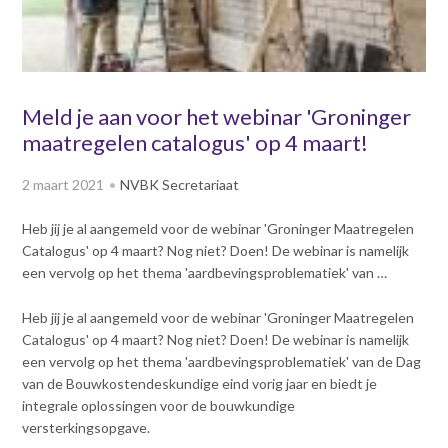
v
Dag van de
i
Bouwkostendeskundige 2024
g
Dag van de
a
Bouwkostendeskundige - 2
t
Meld je aan voor het webinar 'Groninger
november 2023
i
maatregelen catalogus' op 4 maart!
Vernieuwde boek
o
Bouwkostenmanagement
n
2 maart 2021
NVBK Secretariaat
J
Publicatiereeks
levensduurkosten
u
Heb jij je al aangemeld voor de webinar 'Groninger Maatregelen
m
Nieuwsbrieven
Catalogus' op 4 maart? Nog niet? Doen! De webinar is namelijk
p
Nieuwsarchief
een vervolg op het thema 'aardbevingsproblematiek' van …
t
Opleiding & Carrière
o
Artikelen
Heb jij je al aangemeld voor de webinar 'Groninger Maatregelen
m
Verenigingsdocumenten
Catalogus' op 4 maart? Nog niet? Doen! De webinar is namelijk
Partners
a
een vervolg op het thema 'aardbevingsproblematiek' van de Dag
Columns Bernd Karstenberg
i
Actualiteit
van de Bouwkostendeskundige eind vorig jaar en biedt je
n
integrale oplossingen voor de bouwkundige
c
versterkingsopgave.
o