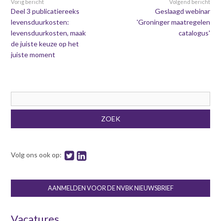
Vorig bericht
Volgend bericht
Deel 3 publicatiereeks
Geslaagd webinar
levensduurkosten:
'Groninger maatregelen
levensduurkosten, maak
catalogus'
de juiste keuze op het
juiste moment
Zoekveld
ZOEK
Volg ons ook op:
AANMELDEN VOOR DE NVBK NIEUWSBRIEF
Vacatures