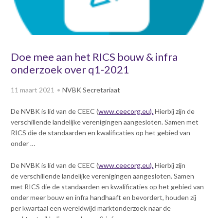
v
Dag van de
i
Bouwkostendeskundige 2024
g
Dag van de
a
Bouwkostendeskundige - 2
t
Doe mee aan het RICS bouw & infra
november 2023
i
onderzoek over q1-2021
Vernieuwde boek
o
Bouwkostenmanagement
n
11 maart 2021
NVBK Secretariaat
J
Publicatiereeks
levensduurkosten
u
De NVBK is lid van de CEEC (
www.ceecorg.eu).
Hierbij zijn de
m
Nieuwsbrieven
verschillende landelijke verenigingen aangesloten. Samen met
p
Nieuwsarchief
RICS die de standaarden en kwalificaties op het gebied van
t
onder …
Opleiding & Carrière
o
Artikelen
m
Verenigingsdocumenten
De NVBK is lid van de CEEC (
www.ceecorg.eu).
Hierbij zijn
Partners
a
de verschillende landelijke verenigingen aangesloten. Samen
Columns Bernd Karstenberg
i
Actualiteit
met RICS die de standaarden en kwalificaties op het gebied van
n
onder meer bouw en infra handhaaft en bevordert, houden zij
c
per kwartaal een wereldwijd marktonderzoek naar de
o