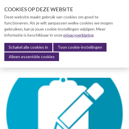
S
COOKIES OP DEZE WEBSITE
l
a
Deze website maakt gebruik van cookies om goed te
l
functioneren. Als je wilt aanpassen welke cookies we mogen
Over NVBK
i
gebruiken, kan je jouw cookie-instellingen wijzigen. Meer
n
informatie is beschikbaar in onze
NVBK Leden
privacyverklaring
.
k
s
Schakel alle cookies in
Lidmaatschap
Toon cookie-instellingen
Menu
o
Alleen essentiële cookies
Kennisbank
v
e
Kennisbank
r
Dag van de Bouwkosten 2025
J
Magazine
u
Kostenmanagement Bouw &
m
Infra (KM)
p
ABK-model 2023
t
o
Boek Levensduurkosten –
n
Slim investeren, lang
profiteren
a