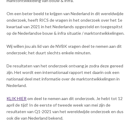
marktontwikkeling van bouw & infra.
Contact
n
t
Om een beter beeld te krijgen van Nederland in dit wereldwijde
e
Inloggen mijn NVBK
onderzoek, heeft RICS de vragen in het onderzoek over het 1e
n
kwartaal van 2021 in het Nederlands opgesteld en toegespitst
t
op de Nederlandse bouw & infra situatie / marktontwikkelingen.
Contact
Wij willen jou als lid van de NVBK vragen deel te nemen aan dit
onderzoek; het duurt slechts enkele minuten.
Zoek
De resultaten van het onderzoek ontvang je zodra deze gereed
zijn. Het wordt een internationaal rapport met daarin ook een
nationaal deel met informatie over de marktontwikkelingen in
Nederland.
Inloggen
KLIK HIER
om deel te nemen aan dit onderzoek. Je hebt tot 12
april de tijd! In de eerste of tweede week van mei zijn de
resultaten van Q1-2021 van het wereldwijde onderzoek en dus
ook die van Nederland bekend.