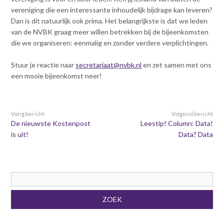
Contact
n
vereniging die een interessante inhoudelijk bijdrage kan leveren?
t
Dan is dit natuurlijk ook prima. Het belangrijkste is dat we leden
e
Inloggen mijn NVBK
van de NVBK graag meer willen betrekken bij de bijeenkomsten
n
die we organiseren: eenmalig en zonder verdere verplichtingen.
t
Stuur je reactie naar
secretariaat@nvbk.nl
en zet samen met ons
Contact
een mooie bijeenkomst neer!
Zoek
Vorig bericht
Volgend bericht
De nieuwste Kostenpost
Leestip! Column: Data!
is uit!
Data? Data
Inloggen
Zoekveld
ZOEK