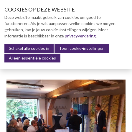
S
COOKIES OP DEZE WEBSITE
l
a
Deze website maakt gebruik van cookies om goed te
l
functioneren. Als je wilt aanpassen welke cookies we mogen
Over NVBK
i
gebruiken, kan je jouw cookie-instellingen wijzigen. Meer
n
informatie is beschikbaar in onze
NVBK Leden
privacyverklaring
.
k
s
Schakel alle cookies in
Lidmaatschap
Toon cookie-instellingen
Menu
o
Alleen essentiële cookies
Kennisbank
v
e
Kennisbank
r
Dag van de Bouwkosten 2025
J
Magazine
u
Kostenmanagement Bouw &
m
Infra (KM)
p
ABK-model 2023
t
o
Boek Levensduurkosten –
n
Slim investeren, lang
profiteren
a