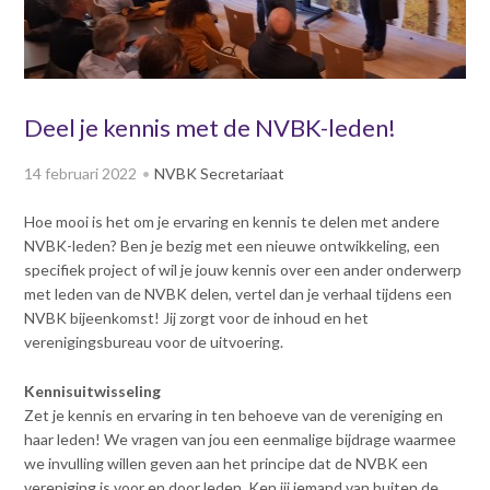
v
Dag van de
i
Bouwkostendeskundige 2024
g
Dag van de
a
Bouwkostendeskundige - 2
t
Deel je kennis met de NVBK-leden!
november 2023
i
Vernieuwde boek
o
14 februari 2022
NVBK Secretariaat
Bouwkostenmanagement
n
J
Publicatiereeks
Hoe mooi is het om je ervaring en kennis te delen met andere
levensduurkosten
u
NVBK-leden? Ben je bezig met een nieuwe ontwikkeling, een
m
Nieuwsbrieven
specifiek project of wil je jouw kennis over een ander onderwerp
p
met leden van de NVBK delen, vertel dan je verhaal tijdens een
Nieuwsarchief
t
NVBK bijeenkomst! Jij zorgt voor de inhoud en het
Opleiding & Carrière
o
Artikelen
verenigingsbureau voor de uitvoering.
m
Verenigingsdocumenten
Partners
a
Kennisuitwisseling
Columns Bernd Karstenberg
i
Zet je kennis en ervaring in ten behoeve van de vereniging en
Actualiteit
n
haar leden! We vragen van jou een eenmalige bijdrage waarmee
c
we invulling willen geven aan het principe dat de NVBK een
o
vereniging is voor en door leden. Ken jij iemand van buiten de