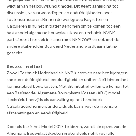
Contact
n
wijkt af van het bouwkundig model. Dit geeft aanleiding tot
t
discussies, verantwoordingen en onduidelijkheden over
e
Inloggen mijn NVBK
kostenstructuren. Binnen de werkgroep Begroten en
n
Calculeren is nu het initiatief genomen om te komen tot een
t
basismodel algemene bouwplaatskosten techniek. NVBK
participeert hier ook in samen met NEN 2699 en ook met de
Contact
andere stakeholder Bouwend Nederland wordt aansluiting
gezocht.
Zoek
Beoogd resultaat
Zowel Techniek Nederland als NVBK streven naar het bijdragen
aan meer duidelijkheid, eenduidigheid en uniformiteit binnen het
kennisgebied bouwkosten. Met dit initiatief willen we komen tot
Inloggen
een Basismodel Algemene Bouwplaats Kosten (ABK) model
Techniek. Enerzijds als aanvulling op het handboek
Calculatietijdnormen, anderzijds als basis voor de integrale
afstemmingen en eenduidigheid.
Door als basis het Model 2018 te kiezen, wordt de opzet van de
Algemene Bouwplaatskosten grotendeels gelijk voor alle