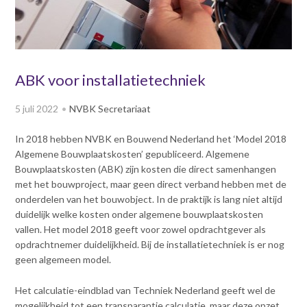
v
Dag van de
i
Bouwkostendeskundige 2024
g
Dag van de
a
Bouwkostendeskundige - 2
t
ABK voor installatietechniek
november 2023
i
Vernieuwde boek
o
5 juli 2022
NVBK Secretariaat
Bouwkostenmanagement
n
J
Publicatiereeks
In 2018 hebben NVBK en Bouwend Nederland het ‘Model 2018
levensduurkosten
u
Algemene Bouwplaatskosten’ gepubliceerd. Algemene
m
Nieuwsbrieven
Bouwplaatskosten (ABK) zijn kosten die direct samenhangen
p
met het bouwproject, maar geen direct verband hebben met de
Nieuwsarchief
t
onderdelen van het bouwobject. In de praktijk is lang niet altijd
Opleiding & Carrière
o
Artikelen
duidelijk welke kosten onder algemene bouwplaatskosten
m
Verenigingsdocumenten
vallen. Het model 2018 geeft voor zowel opdrachtgever als
Partners
a
opdrachtnemer duidelijkheid. Bij de installatietechniek is er nog
Columns Bernd Karstenberg
i
geen algemeen model.
Actualiteit
n
c
Het calculatie-eindblad van Techniek Nederland geeft wel de
o
mogelijkheid tot een transparantie calculatie, maar deze opzet