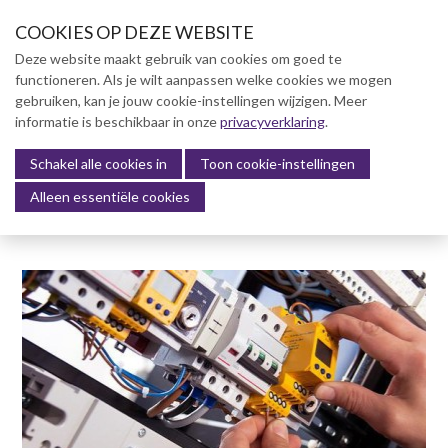
S
COOKIES OP DEZE WEBSITE
l
a
Deze website maakt gebruik van cookies om goed te
l
functioneren. Als je wilt aanpassen welke cookies we mogen
Over NVBK
i
gebruiken, kan je jouw cookie-instellingen wijzigen. Meer
n
informatie is beschikbaar in onze
NVBK Leden
privacyverklaring
.
k
s
Schakel alle cookies in
Lidmaatschap
Toon cookie-instellingen
Menu
o
Alleen essentiële cookies
Kennisbank
v
e
Kennisbank
r
Dag van de Bouwkosten 2025
J
Magazine
u
Kostenmanagement Bouw &
m
Infra (KM)
p
ABK-model 2023
t
o
Boek Levensduurkosten –
n
Slim investeren, lang
profiteren
a