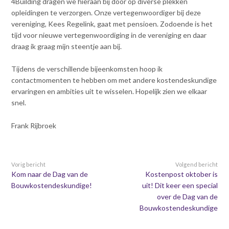
4Building dragen we hieraan bij door op diverse plekken
Contact
n
opleidingen te verzorgen. Onze vertegenwoordiger bij deze
t
vereniging, Kees Regelink, gaat met pensioen. Zodoende is het
e
Inloggen mijn NVBK
tijd voor nieuwe vertegenwoordiging in de vereniging en daar
n
draag ik graag mijn steentje aan bij.
t
Contact
Tijdens de verschillende bijeenkomsten hoop ik
contactmomenten te hebben om met andere kostendeskundige
ervaringen en ambities uit te wisselen. Hopelijk zien we elkaar
snel.
Zoek
Frank Rijbroek
Inloggen
Vorig bericht
Volgend bericht
Kom naar de Dag van de
Kostenpost oktober is
Bouwkostendeskundige!
uit! Dit keer een special
over de Dag van de
Bouwkostendeskundige