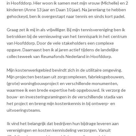
in Hoofddorp. Hier woon ik samen met mijn vrouw (Michelle) en 2
v
Dag van de
kinderen (Anne 13 jaar en Daan 10 jaar). Na jarenlang te hebben
i
Bouwkostendeskundige 2024
gehockeyd, ben ik overgestapt naar tennis en sinds kort padel.
g
Dag van de
a
Bouwkostendeskundige - 2
Graag zet ik mij in als vrijwilliger. Bij mijn tennisvereniging ben ik
t
november 2023
betrokken bij de vernieuwing van het tennispark in het centrum
i
van Hoofddorp. Door de vele stakeholders een complexe
Vernieuwde boek
o
Bouwkostenmanagement
opgave. Daarnaast ben ik al jaren actief tijdens de landelijke
n
collecteweek van Reumafonds Nederland in Hoofddorp.
J
Publicatiereeks
levensduurkosten
u
Mijn kostenwerkgebied bevindt zich in de utilitaire omgeving.
m
Nieuwsbrieven
Mijn projecten bestaan uit zorgcomplexen, fabrieksgebouwen,
p
Nieuwsarchief
(grote) woningbouwproject en verschillende monumenten,
t
waarmee ik een brede expertise heb opgebouwd. Ik verzorg de
Opleiding & Carrière
o
Artikelen
bouw- en investeringsramingen in de verschillende stadia van
m
Verenigingsdocumenten
het project en breng mijn kostenkennis in bij ontwerp- en
Partners
a
uitvoeringsteams.
Columns Bernd Karstenberg
i
Actualiteit
n
Ik vind het belangrijk dat bedrijven hun bijdrage leveren aan
c
verenigingen en kosten kennisdeling verzorgen. Vanuit
o