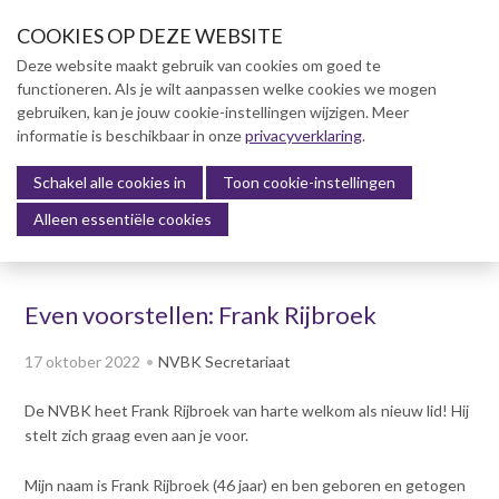
S
COOKIES OP DEZE WEBSITE
l
a
Deze website maakt gebruik van cookies om goed te
l
functioneren. Als je wilt aanpassen welke cookies we mogen
Over NVBK
i
gebruiken, kan je jouw cookie-instellingen wijzigen. Meer
n
informatie is beschikbaar in onze
NVBK Leden
privacyverklaring
.
k
s
Schakel alle cookies in
Lidmaatschap
Toon cookie-instellingen
Menu
o
Alleen essentiële cookies
Kennisbank
v
e
Kennisbank
r
Dag van de Bouwkosten 2025
Even voorstellen: Frank Rijbroek
J
Magazine
u
Kostenmanagement Bouw &
17 oktober 2022
NVBK Secretariaat
m
Infra (KM)
p
De NVBK heet Frank Rijbroek van harte welkom als nieuw lid! Hij
ABK-model 2023
t
stelt zich graag even aan je voor.
o
Boek Levensduurkosten –
n
Slim investeren, lang
Mijn naam is Frank Rijbroek (46 jaar) en ben geboren en getogen
profiteren
a