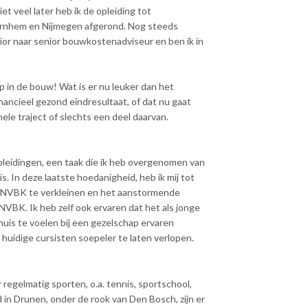
t veel later heb ik de opleiding tot
rnhem en Nijmegen afgerond. Nog steeds
ior naar senior bouwkostenadviseur en ben ik in
p in de bouw! Wat is er nu leuker dan het
inancieel gezond eindresultaat, of dat nu gaat
ele traject of slechts een deel daarvan.
pleidingen, een taak die ik heb overgenomen van
is. In deze laatste hoedanigheid, heb ik mij tot
e NVBK te verkleinen en het aanstormende
NVBK. Ik heb zelf ook ervaren dat het als jonge
huis te voelen bij een gezelschap ervaren
 huidige cursisten soepeler te laten verlopen.
r regelmatig sporten, o.a. tennis, sportschool,
 in Drunen, onder de rook van Den Bosch, zijn er