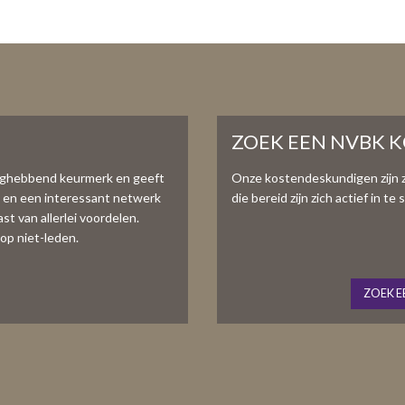
ZOEK EEN NVBK 
aghebbend keurmerk en geeft
Onze kostendeskundigen zijn 
e en een interessant netwerk
die bereid zijn zich actief in 
t van allerlei voordelen.
op niet-leden.
ZOEK E