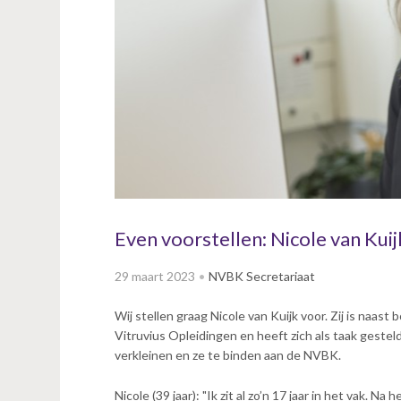
v
i
g
a
t
i
o
n
J
u
m
p
Even voorstellen: Nicole van Kuij
t
o
29 maart 2023
NVBK Secretariaat
m
a
Wij stellen graag Nicole van Kuijk voor. Zij is naa
i
Vitruvius Opleidingen en heeft zich als taak geste
n
verkleinen en ze te binden aan de NVBK.
c
o
Nicole (39 jaar): "Ik zit al zo’n 17 jaar in het vak.