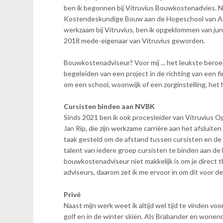
n
ben ik begonnen bij Vitruvius Bouwkostenadvies. Nie
t
Kostendeskundige Bouw aan de Hogeschool van A
e
werkzaam bij Vitruvius, ben ik opgeklommen van jun
n
2018 mede-eigenaar van Vitruvius geworden.
t
Bouwkostenadviseur? Voor mij ... het leukste beroe
begeleiden van een project in de richting van een f
om een school, woonwijk of een zorginstelling, het h
Cursisten binden aan NVBK
Sinds 2021 ben ik ook procesleider van Vitruvius O
Jan Rip, die zijn werkzame carrière aan het afsluiten 
taak gesteld om de afstand tussen cursisten en d
talent van iedere groep cursisten te binden aan de 
bouwkostenadviseur niet makkelijk is om je direct t
adviseurs, daarom zet ik me ervoor in om dit voor de
Privé
Naast mijn werk weet ik altijd wel tijd te vinden voo
golf en in de winter skiën. Als Brabander en wonend