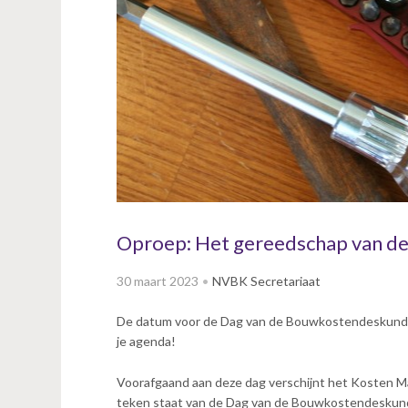
v
i
g
a
t
i
o
n
J
u
m
p
Oproep: Het gereedschap van d
t
o
30 maart 2023
NVBK Secretariaat
m
a
De datum voor de Dag van de Bouwkostendeskundig
i
je agenda!
n
c
Voorafgaand aan deze dag verschijnt het Kosten 
o
teken staat van de Dag van de Bouwkostendeskundig