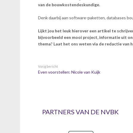
n
van de bouwkostendeskundige.
t
e
Denk daarbij aan software-paketten, databases bo
n
t
Lijkt jou het leuk hierover een artikel te schri
bijvoorbeeld een mooi project, informatie uit ond
thema
?
Laat het ons weten via de redactie van 
Vorig bericht
Even voorstellen: Nicole van Kuijk
PARTNERS VAN DE NVBK