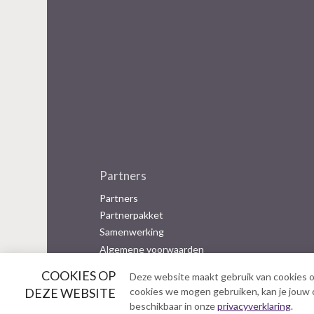
Partners
Partners
Partnerpakket
Samenwerking
Algemene voorwaarden
COOKIES OP
Deze website maakt gebruik van cookies o
B
DEZE WEBSITE
cookies we mogen gebruiken, kan je jouw co
e
beschikbaar in onze
privacyverklaring
.
z