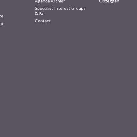
Agenda Archief
Opzeggen
Specialist Interest Groups
(SIG)
te
Contact
ng