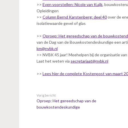
n
>>
Even voorstellen: Nicole van Kuijk
, bouwkostena
t
Opleidingen
e
>>
Column Bernd Karstenberg: deel 40
over de ene
n
isolatiewaarde gevel of glas
t
>>
Oproep: Het gereedschap van de bouwkosten
van de Dag van de Bouwkostendeskundige een artike
km@nvbk.nl
>> NVBK 45 jaar! Meehelpen bij de organisatie van 
Laat het weten via
secretariaat@nvbk.nl
>>
Lees hier de complete Kostenpost van maart 2
Vorig bericht
Oproep: Het gereedschap van de
bouwkostendeskundige