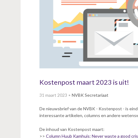
v
i
g
a
t
i
o
n
J
u
m
p
Kostenpost maart 2023 is uit!
t
o
31 maart 2023
NVBK Secretariaat
m
a
De nieuwsbrief van de NVBK - Kostenpost - is eind
i
interessante artikelen, columns en andere wetens
n
c
De inhoud van Kostenpost maart:
o
>>
Column Huub Kamhuis: Never waste a good cris