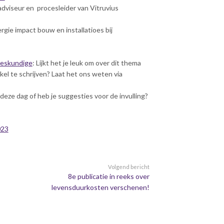
dviseur en procesleider van Vitruvius
rgie impact bouw en installatioes bij
deskundige
: Lijkt het je leuk om over dit thema
l te schrijven? Laat het ons weten via
deze dag of heb je suggesties voor de invulling?
023
Volgend bericht
8e publicatie in reeks over
levensduurkosten verschenen!