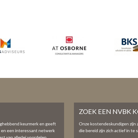
ZOEK EEN NVBK 
aghebbend keurmerk en geeft
Onze kostendeskundigen zijn 
e en een interessant netwerk
die bereid zijn zich actief in 
t van allerlei voordelen.