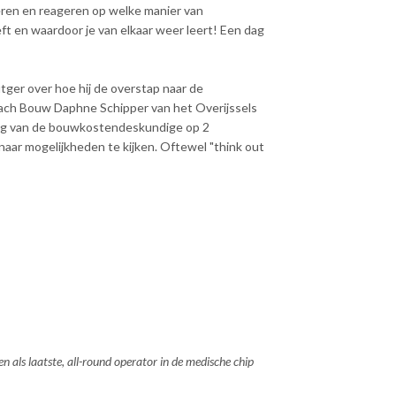
eren en reageren op welke manier van
ft en waardoor je van elkaar weer leert! Een dag
utger over hoe hij de overstap naar de
ch Bouw Daphne Schipper van het Overijssels
ag van de bouwkostendeskundige op 2
aar mogelijkheden te kijken. Oftewel "think out
n als laatste, all-round operator in de medische chip