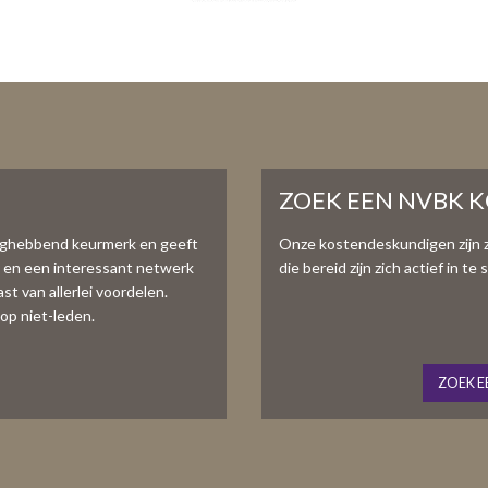
ZOEK EEN NVBK 
aghebbend keurmerk en geeft
Onze kostendeskundigen zijn 
e en een interessant netwerk
die bereid zijn zich actief in 
t van allerlei voordelen.
op niet-leden.
ZOEK E