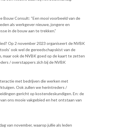
de Bouw Consult: “Een mooi voorbeeld van de
kheden als werkgever nieuwe, jongere en
esse in de bouw aan te trekken.”
ebied? Op 2 november 2023 organiseert de NVBK
ools’ ook wel de gereedschapskist van de
n, maar ook de NVBK goed op de kaart te zetten
ders / overstappers zich bij de NVBK
teractie met bedrijven die werken met
ktuigen. Ook zullen we herintreders /
leidingen gericht op kostendeskundigen. En: de
 van ons mooie vakgebied en het ontstaan van
dag van november, waarop jullie als leden