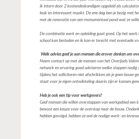
ik intern door 2 kostendeskundigen opgeleid als calculato
leuk en interessant maakt. De ene dag ben je bezig met het
met de renovatie van een monumentaal pand wat ze will
De combinatie werk en opleiding gaat goed. Op het werk kr
school kan besteden en ik kan er terecht met eventuele vr
Welk advies geef je aan mensen die erover denken om over
Neem contact op met de mensen van het Overijsels Vakman
netwerk en ervaring goed adviseren welke stappen nodig 
tijdens het solliciteren niet afschrikken als je geen bouw-g
staat voor je eigen ontwikkeling daarin zijn er kansen gen
Heb je ook een tip voor werkgevers?
Geef mensen die willen overstappen van werkgebied een 
bewust een keuze voor de overstap naar de bouw. Ondank
hebben gevolgd, hebben ze wel de nodige werk- en levenser