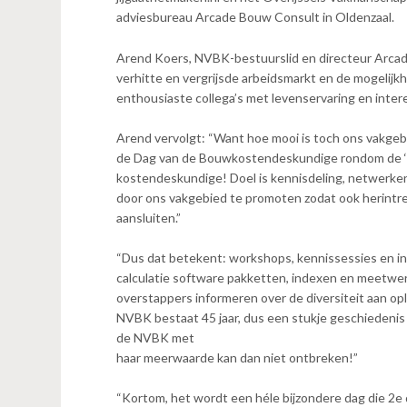
n
adviesbureau Arcade Bouw Consult in Oldenzaal.
t
e
Arend Koers, NVBK-bestuurslid en directeur Arca
n
verhitte en vergrijsde arbeidsmarkt en de mogelij
t
enthousiaste collega’s met levenservaring en inter
Arend vervolgt: “Want hoe mooi is toch ons vakg
de Dag van de Bouwkostendeskundige rondom de ‘t
kostendeskundige! Doel is kennisdeling, netwerke
door ons vakgebied te promoten zodat ook herintre
aansluiten.”
“Dus dat betekent: workshops, kennissessies en in
calculatie software pakketten, indexen en meetwer
overstappers informeren over de diversiteit aan op
NVBK bestaat 45 jaar, dus een stukje geschiedenis
de NVBK met
haar meerwaarde kan dan niet ontbreken!”
“Kortom, het wordt een héle bijzondere dag die 2e 