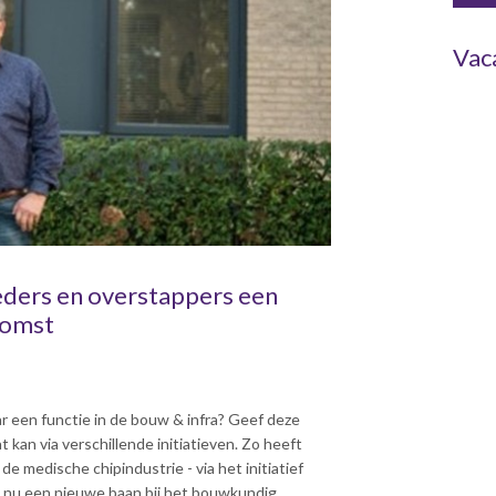
Vac
eders en overstappers een
komst
 een functie in de bouw & infra? Geef deze
kan via verschillende initiatieven. Zo heeft
e medische chipindustrie - via het initiatief
p nu een nieuwe baan bij het bouwkundig