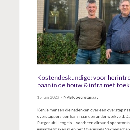
v
i
g
a
t
i
o
n
J
u
m
p
Kostendeskundige: voor herintr
t
baan in de bouw & infra met toe
o
m
15 juni 2023
NVBK Secretariaat
a
i
Ken je mensen die nadenken over een overstap naar
n
overstappers een kans naar een ander werkveld. Dat 
c
Rutger uit Hengelo – voorheen allround operator in d
o
jijgaathetmaken.nl en het Overijssels Vakmanscha