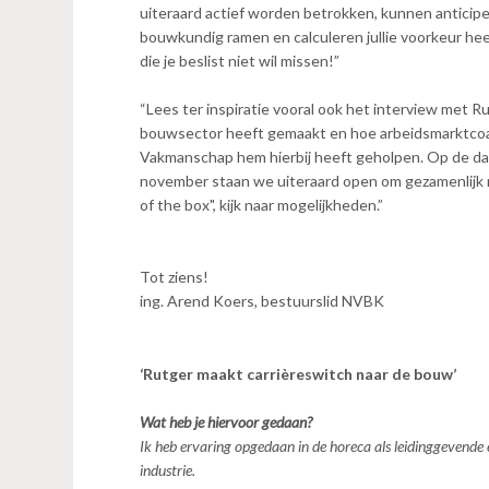
uiteraard actief worden betrokken, kunnen anticip
bouwkundig ramen en calculeren jullie voorkeur hee
die je beslist niet wil missen!”
“Lees ter inspiratie vooral ook het interview met R
bouwsector heeft gemaakt en hoe arbeidsmarktcoa
Vakmanschap hem hierbij heeft geholpen. Op de d
november staan we uiteraard open om gezamenlijk n
of the box", kijk naar mogelijkheden.”
Tot ziens!
ing. Arend Koers, bestuurslid NVBK
‘Rutger maakt carrièreswitch naar de bouw’
Wat heb je hiervoor gedaan?
Ik heb ervaring opgedaan in de horeca als leidinggevende e
industrie.