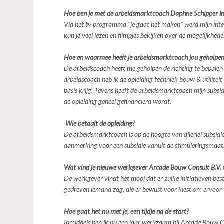
Hoe ben je met de arbeidsmarktcoach Daphne Schipper i
Via het tv programma “je gaat het maken” werd mijn int
kun je veel lezen en filmpjes bekijken over de mogelijkhede
Hoe en waarmee heeft je arbeidsmarktcoach jou geholpen
De arbeidscoach heeft me geholpen de richting te bepalen 
arbeidscoach heb ik de opleiding techniek bouw & utilitei
basis krijg. Tevens heeft de arbeidsmarktcoach mijn subs
de opleiding geheel gefinancierd wordt.
Wie betaalt de opleiding?
De arbeidsmarktcoach is op de hoogte van allerlei subsid
aanmerking voor een subsidie vanuit de stimuleringsmaa
Wat vind je nieuwe werkgever Arcade Bouw Consult B.V. 
De werkgever vindt het mooi dat er zulke initiatieven be
gedreven iemand zag, die er bewust voor kiest om ervoor 
Hoe gaat het nu met je, een tijdje na de start?
Inmiddels ben ik nu een jaar werkzaam bij Arcade Bouw C