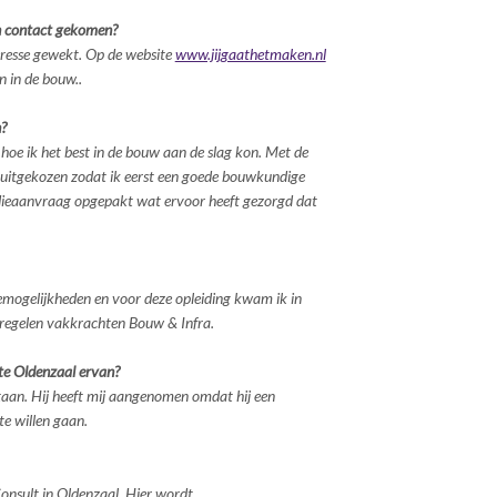
n contact gekomen?
eresse gewekt. Op de website
www.jijgaathetmaken.nl
n in de bouw..
?
hoe ik het best in de bouw aan de slag kon. Met de
t uitgekozen zodat ik eerst een goede bouwkundige
idieaanvraag opgepakt wat ervoor heeft gezorgd dat
iemogelijkheden en voor deze opleiding kwam ik in
tregelen vakkrachten Bouw & Infra.
te Oldenzaal ervan?
staan. Hij heeft mij aangenomen omdat hij een
te willen gaan.
onsult in Oldenzaal. Hier wordt