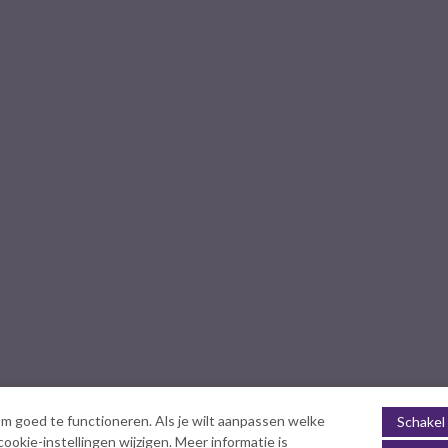
m goed te functioneren. Als je wilt aanpassen welke
Schakel 
okie-instellingen wijzigen. Meer informatie is