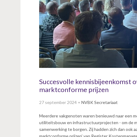
v
i
g
a
t
i
o
n
J
u
m
p
Succesvolle kennisbijeenkomst o
t
marktconforme prijzen
o
m
27 september 2024
NVBK Secretariaat
a
i
Meerdere vakgenoten waren benieuwd naar een me
n
utiliteitsbouw en infrastructuurprojecten - om de 
c
samenwerking te borgen. Zij hadden zich dan ook 
o
marktconforme prijzen’ van Register Kostenmanag