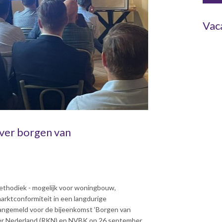
Vac
ver borgen van
thodiek - mogelijk voor woningbouw,
marktconformiteit in een langdurige
aangemeld voor de bijeenkomst ‘Borgen van
er Nederland (RKN) en NVBK op 26 september.