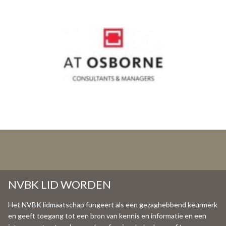
NVBK LID WORDEN
Het NVBK lidmaatschap fungeert als een gezaghebbend keurmerk
en geeft toegang tot een bron van kennis en informatie en een