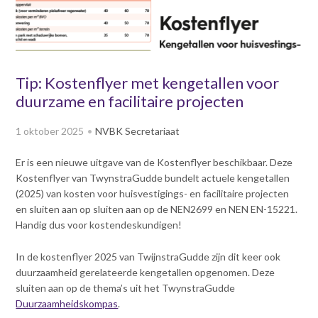
v
Dag van de
i
Bouwkostendeskundige 2024
g
Dag van de
a
Bouwkostendeskundige - 2
t
Tip: Kostenflyer met kengetallen voor
november 2023
i
duurzame en facilitaire projecten
Vernieuwde boek
o
Bouwkostenmanagement
n
1 oktober 2025
NVBK Secretariaat
J
Publicatiereeks
levensduurkosten
u
Er is een nieuwe uitgave van de Kostenflyer beschikbaar. Deze
m
Nieuwsbrieven
Kostenflyer van TwynstraGudde bundelt actuele kengetallen
p
Nieuwsarchief
(2025) van kosten voor huisvestigings- en facilitaire projecten
t
en sluiten aan op sluiten aan op de NEN2699 en NEN EN-15221.
Opleiding & Carrière
o
Artikelen
Handig dus voor kostendeskundigen!
m
Verenigingsdocumenten
Partners
a
In de kostenflyer 2025 van TwijnstraGudde zijn dit keer ook
Columns Bernd Karstenberg
i
Actualiteit
duurzaamheid gerelateerde kengetallen opgenomen. Deze
n
sluiten aan op de thema’s uit het TwynstraGudde
c
Duurzaamheidskompas
.
o