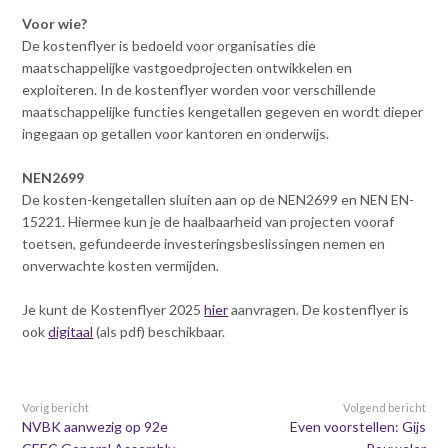
Contact
n
Voor wie?
t
De kostenflyer is bedoeld voor organisaties die
e
Inloggen mijn NVBK
maatschappelijke vastgoedprojecten ontwikkelen en
n
exploiteren. In de kostenflyer worden voor verschillende
t
maatschappelijke functies kengetallen gegeven en wordt dieper
Contact
ingegaan op getallen voor kantoren en onderwijs.
NEN2699
De kosten-kengetallen sluiten aan op de NEN2699 en NEN EN-
Zoek
15221. Hiermee kun je de haalbaarheid van projecten vooraf
toetsen, gefundeerde investeringsbeslissingen nemen en
onverwachte kosten vermijden.
Inloggen
Je kunt de Kostenflyer 2025
hier
aanvragen. De kostenflyer is
ook
digitaal
(als pdf) beschikbaar.
Vorig bericht
Volgend bericht
NVBK aanwezig op 92e
Even voorstellen: Gijs