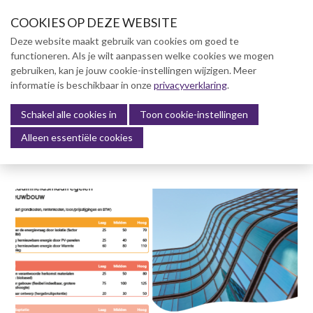
S
COOKIES OP DEZE WEBSITE
l
a
Deze website maakt gebruik van cookies om goed te
l
functioneren. Als je wilt aanpassen welke cookies we mogen
Over NVBK
i
gebruiken, kan je jouw cookie-instellingen wijzigen. Meer
n
informatie is beschikbaar in onze
NVBK Leden
privacyverklaring
.
k
s
Schakel alle cookies in
Lidmaatschap
Toon cookie-instellingen
Menu
o
Alleen essentiële cookies
Kennisbank
v
e
Kennisbank
r
Dag van de Bouwkosten 2025
J
Magazine
u
Kostenmanagement Bouw &
m
Infra (KM)
p
ABK-model 2023
t
o
Boek Levensduurkosten –
n
Slim investeren, lang
profiteren
a