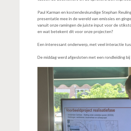
n
t
Paul Karman en kostendeskundige Stephan Reuling
e
presentatie mee in de wereld van emissies en ginge
n
vanuit onze ramingen de juiste input voor de stikst
t
en wat betekent dit voor onze projecten?
Een interessant onderwerp, met veel interactie tu
De middag werd afgesloten met een rondleiding bij