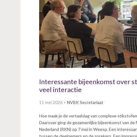
v
i
g
a
t
i
o
n
J
u
m
p
Interessante bijeenkomst over s
t
veel interactie
o
m
11 mei 2026
NVBK Secretariaat
a
i
Hoe maak je de vertaalslag van complexe stikstofe
n
Daarover ging de gezamenlijke bijeenkomst van d
c
Nederland (RKN) op 7 mei in Weesp. Een interessan
o
tussen de deelnemers en de sprekers. Een impressi