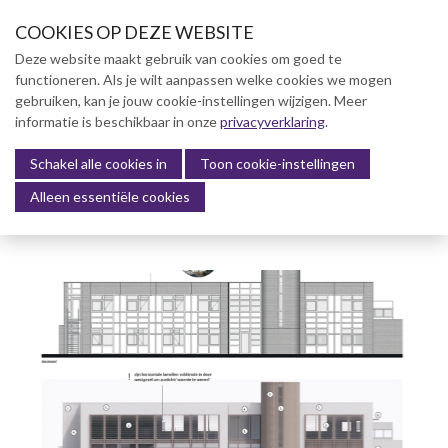
S
COOKIES OP DEZE WEBSITE
l
a
Deze website maakt gebruik van cookies om goed te
l
functioneren. Als je wilt aanpassen welke cookies we mogen
Over NVBK
i
gebruiken, kan je jouw cookie-instellingen wijzigen. Meer
n
informatie is beschikbaar in onze
NVBK Leden
privacyverklaring
.
k
s
Schakel alle cookies in
Lidmaatschap
Toon cookie-instellingen
Menu
o
Alleen essentiële cookies
Kennisbank
v
e
Kennisbank
r
Dag van de Bouwkosten 2025
J
Magazine
u
Kostenmanagement Bouw &
m
Infra (KM)
p
ABK-model 2023
t
o
Boek Levensduurkosten –
n
Slim investeren, lang
profiteren
a