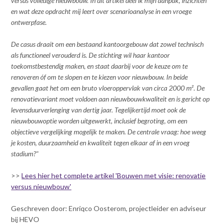
versus volledige nieuwbouw. In dit artikel deel ik mijn aanpak, inzichten
Contact
n
en wat deze opdracht mij leert over scenarioanalyse in een vroege
t
ontwerpfase.
e
Inloggen mijn NVBK
n
De casus draait om een bestaand kantoorgebouw dat zowel technisch
t
als functioneel verouderd is. De stichting wil haar kantoor
Contact
toekomstbestendig maken, en staat daarbij voor de keuze om te
renoveren óf om te slopen en te kiezen voor nieuwbouw. In beide
gevallen gaat het om een bruto vloeroppervlak van circa 2000 m². De
renovatievariant moet voldoen aan nieuwbouwkwaliteit en is gericht op
Zoek
levensduurverlenging van dertig jaar. Tegelijkertijd moet ook de
nieuwbouwoptie worden uitgewerkt, inclusief begroting, om een
objectieve vergelijking mogelijk te maken. De centrale vraag: hoe weeg
je kosten, duurzaamheid en kwaliteit tegen elkaar af in een vroeg
Inloggen
stadium?"
>>
Lees hier het complete artikel 'Bouwen met visie: renovatie
versus nieuwbouw'
Geschreven door: Enriqco Oosterom, projectleider en adviseur
bij HEVO