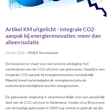
v
Dag van de
i
Bouwkostendeskundige 2024
g
Dag van de
a
Bouwkostendeskundige - 2
t
Artikel KM uitgelicht - Integrale CO2-
november 2023
i
aanpak bij energierenovaties: meer dan
Vernieuwde boek
o
Bouwkostenmanagement
alleen isolatie
n
J
Publicatiereeks
26 mei 2026
NVBK Secretariaat
levensduurkosten
u
m
Nieuwsbrieven
De bouwsector staat voor een enorme uitdaging: het
p
Nieuwsarchief
verminderen van de CO2-uitstoot van gebouwen. Daarbij is een
t
Opleiding & Carrière
integrale CO2-aanpak bij energierenovaties noodzakelijk.
o
Artikelen
Waarbij zowel materiaalgebruik, energieprestatie als
m
Verenigingsdocumenten
Partners
toekomstbestendigheid worden meegenomen.
a
Columns Bernd Karstenberg
i
Actualiteit
De gebouwde omgeving is verantwoordelijk voor een aanzienlijk
n
deel van de CO2-uitstoot in Nederland. Omdat circa 80 procent
c
van de huidige gebouwen in 2050 nog steeds in gebruik zal zijn,
o