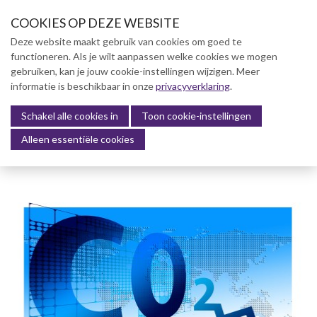
S
COOKIES OP DEZE WEBSITE
l
a
Deze website maakt gebruik van cookies om goed te
l
functioneren. Als je wilt aanpassen welke cookies we mogen
Over NVBK
i
gebruiken, kan je jouw cookie-instellingen wijzigen. Meer
n
informatie is beschikbaar in onze
NVBK Leden
privacyverklaring
.
k
s
Schakel alle cookies in
Lidmaatschap
Toon cookie-instellingen
Menu
o
Alleen essentiële cookies
Kennisbank
v
e
Kennisbank
r
Dag van de Bouwkosten 2025
J
Magazine
u
Kostenmanagement Bouw &
m
Infra (KM)
p
ABK-model 2023
t
o
Boek Levensduurkosten –
n
Slim investeren, lang
profiteren
a