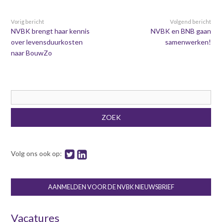
Vorig bericht
Volgend bericht
NVBK brengt haar kennis
NVBK en BNB gaan
over levensduurkosten
samenwerken!
naar BouwZo
Zoekveld
ZOEK
Volg ons ook op:
AANMELDEN VOOR DE NVBK NIEUWSBRIEF
Vacatures