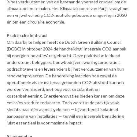
Contact
is het verduurzamen van de bestaande voorraad cruciaal om de
n
klimaatdoelen te halen. Het Klimaatakkoord van Parijs vraagt om
t
een vrijwel volledig CO2-neutrale gebouwde omgeving in 2050
e
Inloggen mijn NVBK
én om een circulaire economie.
n
t
Praktische leidraad
Contact
Om daarbij te helpen heeft de Dutch Green Building Council
(DGBC) in oktober 2024 de handreiking ‘Integrale CO2-aanpak
bij energierenovaties’ uitgebracht. Deze praktische leidraad
ondersteunt beleggers, bouwbedrijven, woningcorporaties,
Zoek
opdrachtgevers en leveranciers bij het verduurzamen van hun
renovatieprojecten. De handreiking laat zien hoe zowel de
operationele als de materiaalgebonden CO2-uitstoot kunnen
worden verminderd, met oog voor circulariteit en
Inloggen
kostenbeheersing. Energierenovaties bieden kansen om deze
emissies sterk te reduceren. Toch wordt in de praktijk vaak
slechts naar één aspect gekeken — bijvoorbeeld isolatie of
aanpassing van installaties — terwijl een integrale benadering
juist essentieel is voor maximale impact.
Stappenplan