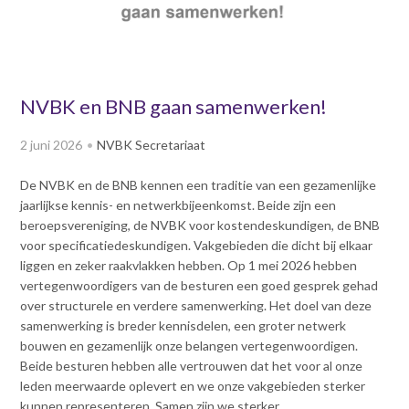
v
Dag van de
i
Bouwkostendeskundige 2024
g
Dag van de
a
Bouwkostendeskundige - 2
t
NVBK en BNB gaan samenwerken!
november 2023
i
Vernieuwde boek
o
2 juni 2026
NVBK Secretariaat
Bouwkostenmanagement
n
J
Publicatiereeks
De NVBK en de BNB kennen een traditie van een gezamenlijke
levensduurkosten
u
jaarlijkse kennis- en netwerkbijeenkomst. Beide zijn een
m
Nieuwsbrieven
beroepsvereniging, de NVBK voor kostendeskundigen, de BNB
p
voor specificatiedeskundigen. Vakgebieden die dicht bij elkaar
Nieuwsarchief
t
liggen en zeker raakvlakken hebben. Op 1 mei 2026 hebben
Opleiding & Carrière
o
Artikelen
vertegenwoordigers van de besturen een goed gesprek gehad
m
Verenigingsdocumenten
over structurele en verdere samenwerking. Het doel van deze
Partners
a
samenwerking is breder kennisdelen, een groter netwerk
Columns Bernd Karstenberg
i
bouwen en gezamenlijk onze belangen vertegenwoordigen.
Actualiteit
n
Beide besturen hebben alle vertrouwen dat het voor al onze
c
leden meerwaarde oplevert en we onze vakgebieden sterker
o
kunnen representeren. Samen zijn we sterker.