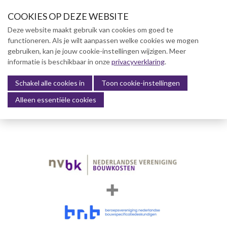
S
COOKIES OP DEZE WEBSITE
l
a
Deze website maakt gebruik van cookies om goed te
l
functioneren. Als je wilt aanpassen welke cookies we mogen
Over NVBK
i
gebruiken, kan je jouw cookie-instellingen wijzigen. Meer
n
informatie is beschikbaar in onze
NVBK Leden
privacyverklaring
.
k
s
Schakel alle cookies in
Lidmaatschap
Toon cookie-instellingen
Menu
o
Alleen essentiële cookies
Kennisbank
v
e
Kennisbank
r
Dag van de Bouwkosten 2025
J
Magazine
u
Kostenmanagement Bouw &
m
Infra (KM)
p
ABK-model 2023
t
o
Boek Levensduurkosten –
n
Slim investeren, lang
profiteren
a