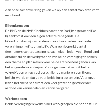
Contact
n
t
Aan onze samenwerking geven we op een aantal manieren vorm
e
Inloggen mijn NVBK
en inhoud.
n
t
Bijeenkomsten
De BNB en de NVBK hebben naast een jaarlijkse gezamenlijke
Contact
bijeenkomst ook een eigen activiteitenagenda. De
bijeenkomsten zijn vanaf deze maand voor leden van beide
verenigingen vrij toegankelijk. Waar een beperkt aantal
Zoek
deelnemers van toepassing is, gaan eigen leden voor. Rond eind
oktober zullen de werkgroepen van beide verenigingen samen
een thema en plan maken voor beide activiteitenagenda’s van
het volgende kalenderjaar. Zo zorgen we dat vanuit beide
Inloggen
vakgebieden en op veel verschillende manieren een thema
belicht wordt én dat ze voor beide interessant zijn. Voor onze
leden betekent het direct een veel groter en gevarieerder
aanbod van kennisdelen en kennis vergaren.
Werkgroepen
Beide verenigingen werken met werkgroepen die het bestuur