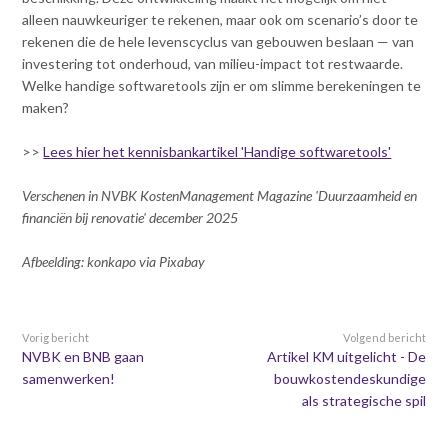
Contact
n
alleen nauwkeuriger te rekenen, maar ook om scenario’s door te
t
rekenen die de hele levenscyclus van gebouwen beslaan — van
e
Inloggen mijn NVBK
investering tot onderhoud, van milieu-impact tot restwaarde.
n
Welke handige softwaretools zijn er om slimme berekeningen te
t
maken?
Contact
>>
Lees hier het kennisbankartikel 'Handige softwaretools'
Verschenen in NVBK KostenManagement Magazine 'Duurzaamheid en
Zoek
financiën bij renovatie' december 2025
Afbeelding: konkapo via Pixabay
Inloggen
Vorig bericht
Volgend bericht
NVBK en BNB gaan
Artikel KM uitgelicht - De
samenwerken!
bouwkostendeskundige
als strategische spil