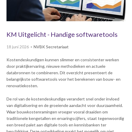
v
Dag van de
i
Bouwkostendeskundige 2024
g
Dag van de
a
Bouwkostendeskundige - 2
t
KM Uitgelicht - Handige softwaretools
november 2023
i
Vernieuwde boek
o
18 juni 2026
NVBK Secretariaat
Bouwkostenmanagement
n
J
Publicatiereeks
Kostendeskundigen kunnen slimmer en consistenter werken
levensduurkosten
u
door praktijkervaring, nieuwe methodieken en actuele
m
Nieuwsbrieven
databronnen te combineren. Dit overzicht presenteert de
p
belangrijkste softwaretools voor het berekenen van bouw- en
Nieuwsarchief
t
renovatiekosten.
Opleiding & Carrière
o
Artikelen
m
Verenigingsdocumenten
De rol van de kostendeskundige verandert snel onder invloed
Partners
a
van digitalisering en de groeiende aandacht voor duurzaamheid.
Columns Bernd Karstenberg
i
Waar bouwkostenramingen vroeger vooral draaiden om
Actualiteit
n
traditionele kengetallen en ervaringscijfers, staat tegenwoordig
c
een breed palet aan digitale tools en kennisbanken ter
o
beschikking. Deze ontwikkeling maakt het mogelijk om niet