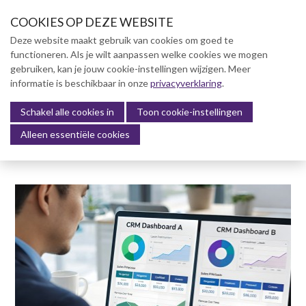
S
COOKIES OP DEZE WEBSITE
l
a
Deze website maakt gebruik van cookies om goed te
l
functioneren. Als je wilt aanpassen welke cookies we mogen
Over NVBK
i
gebruiken, kan je jouw cookie-instellingen wijzigen. Meer
n
informatie is beschikbaar in onze
NVBK Leden
privacyverklaring
.
k
s
Schakel alle cookies in
Lidmaatschap
Toon cookie-instellingen
Menu
o
Alleen essentiële cookies
Kennisbank
v
e
Kennisbank
r
Dag van de Bouwkosten 2025
J
Magazine
u
Kostenmanagement Bouw &
m
Infra (KM)
p
ABK-model 2023
t
o
Boek Levensduurkosten –
n
Slim investeren, lang
profiteren
a