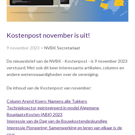
v
Dag van de
i
Bouwkostendeskundige 2024
g
Dag van de
a
Bouwkostendeskundige - 2
t
Kostenpost november is uit!
november 2023
i
Vernieuwde boek
o
9 november 2023
NVBK Secretariaat
Bouwkostenmanagement
n
J
Publicatiereeks
De nieuwsbrief van de NVBK - Kostenpost - is 9 november 2023
levensduurkosten
u
verstuurd. Met ook dit keer interessante artikelen, columns en
m
Nieuwsbrieven
andere wetenswaardigheden over de vereniging.
p
Nieuwsarchief
t
De inhoud van de Kostenpost van november:
Opleiding & Carrière
o
Artikelen
m
Verenigingsdocumenten
Column Arend Koers: Namens alle Tukkers
Partners
a
Technieksector geïntegreerd in model Algemene
Columns Bernd Karstenberg
i
BouplaatsKosten (ABK) 2023
Actualiteit
n
Impressie van de Dag van de Bouwkostendeskundige
c
Impressie Pioneering: Samenwerking en leren van elkaar is de
o
crux