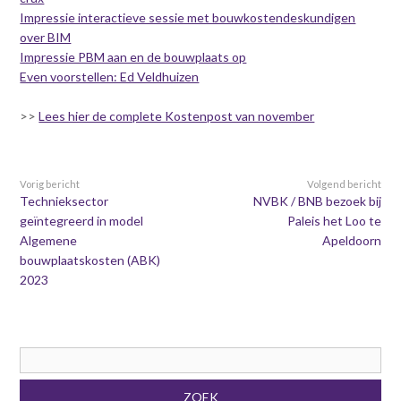
Contact
n
Impressie interactieve sessie met bouwkostendeskundigen
t
over BIM
e
Inloggen mijn NVBK
Impressie PBM aan en de bouwplaats op
n
Even voorstellen: Ed Veldhuizen
t
>>
Lees hier de complete Kostenpost van november
Contact
Vorig bericht
Volgend bericht
Zoek
Technieksector
NVBK / BNB bezoek bij
geïntegreerd in model
Paleis het Loo te
Algemene
Apeldoorn
bouwplaatskosten (ABK)
Inloggen
2023
Zoekveld
ZOEK