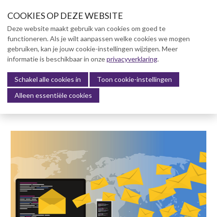
S
COOKIES OP DEZE WEBSITE
l
a
Deze website maakt gebruik van cookies om goed te
l
functioneren. Als je wilt aanpassen welke cookies we mogen
Over NVBK
i
gebruiken, kan je jouw cookie-instellingen wijzigen. Meer
n
informatie is beschikbaar in onze
NVBK Leden
privacyverklaring
.
k
s
Schakel alle cookies in
Lidmaatschap
Toon cookie-instellingen
Menu
o
Alleen essentiële cookies
Kennisbank
v
e
Kennisbank
r
Dag van de Bouwkosten 2025
J
Magazine
u
Kostenmanagement Bouw &
m
Infra (KM)
p
ABK-model 2023
t
o
Boek Levensduurkosten –
n
Slim investeren, lang
profiteren
a